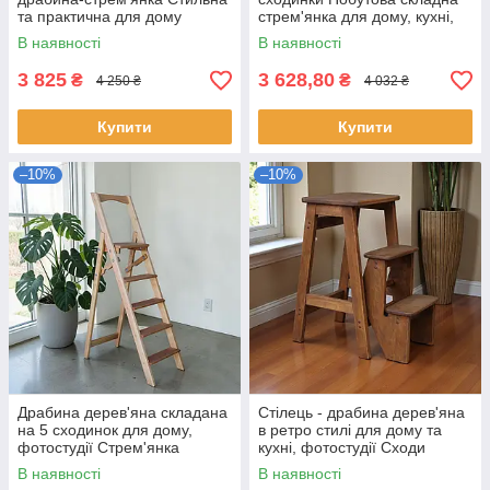
та практична для дому
стрем'янка для дому, кухні,
Побутова стрем’янка з
фотостудії Сходи
В наявності
В наявності
поручнем
трансформер розкладні
3 825
3 628,80
₴
₴
4 250 ₴
4 032 ₴
Купити
Купити
–10%
–10%
Драбина дерев'яна складана
Стілець - драбина дерев'яна
на 5 сходинок для дому,
в ретро стилі для дому та
фотостудії Стрем'янка
кухні, фотостудії Сходи
побутова розкладна
трансформер побутові
В наявності
В наявності
розкладні