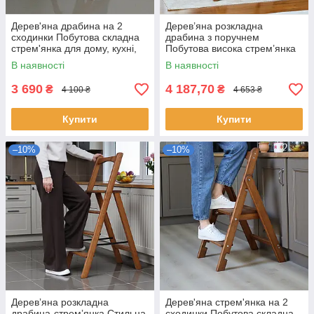
Дерев'яна драбина на 2
Дерев’яна розкладна
сходинки Побутова складна
драбина з поручнем
стрем'янка для дому, кухні,
Побутова висока стрем’янка
фотостудії Сходи
для дому
В наявності
В наявності
трансформер розкладні
3 690
4 187,70
₴
₴
4 100 ₴
4 653 ₴
Купити
Купити
–10%
–10%
Деревʼяна розкладна
Дерев'яна стрем'янка на 2
драбина-стремʼянка Стильна
сходинки Побутова складна