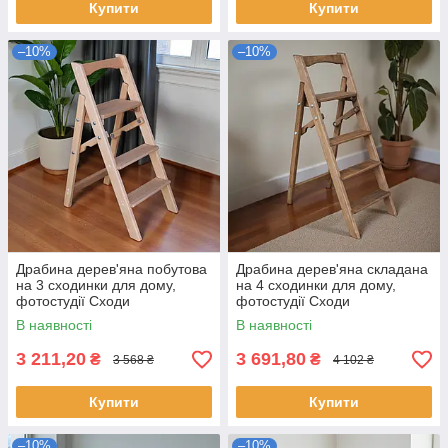
Купити
Купити
–10%
–10%
Драбина дерев'яна побутова
Драбина дерев'яна складана
на 3 сходинки для дому,
на 4 сходинки для дому,
фотостудії Сходи
фотостудії Сходи
трансформер легкі складні
трансформер побутові
В наявності
В наявності
розкладні
розкладні
3 211,20
3 691,80
₴
₴
3 568 ₴
4 102 ₴
Купити
Купити
–10%
–10%