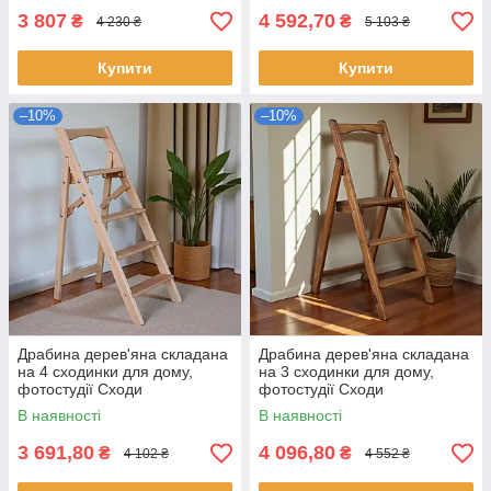
3 807
4 592,70
₴
₴
4 230 ₴
5 103 ₴
Купити
Купити
–10%
–10%
Драбина дерев'яна складана
Драбина дерев'яна складана
на 4 сходинки для дому,
на 3 сходинки для дому,
фотостудії Сходи
фотостудії Сходи
трансформер побутові
трансформер побутові
В наявності
В наявності
розкладні
розкладні
3 691,80
4 096,80
₴
₴
4 102 ₴
4 552 ₴