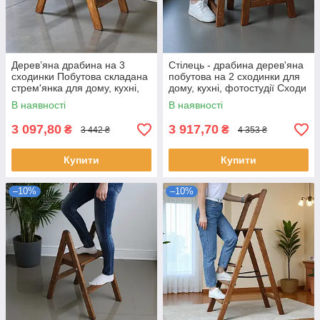
Дерев’яна драбина на 3
Стілець - драбина дерев'яна
сходинки Побутова складана
побутова на 2 сходинки для
стрем'янка для дому, кухні,
дому, кухні, фотостудії Сходи
фотостудії побутові розкладні
трансформер побутові
В наявності
В наявності
Вестерн
розкладні
3 097,80
3 917,70
₴
₴
3 442 ₴
4 353 ₴
Купити
Купити
–10%
–10%