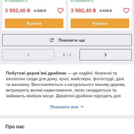
В наявності
В наявності
розкладні
розкладні
3 992,40
3 992,40
₴
₴
4 436 ₴
4 436 ₴
Купити
Купити
Показати ще
1
/ 4
Побутові дерев’яні драбини
— це надійні, безпечні та
екологічні сходи для дому, кухні, майстерні, фотостудії, дачі
та магазину. Виготовляються з натурального масиву дерева,
витримують великі навантаження, легко складаються та
займають мінімум місця. Дерев’яні драбини підходять для
щоденного використання: дістати речі з верхніх полиць,
Показати все
змінити штори, доглядати за рослинами, проводити ремонтні
роботи чи фото- та відеозйомку. У категорії представлені
складні драбини-трансформери, табурети-драбини,
високі та міні-моделі
, що поєднують практичність і стильний
Про нас
вигляд для сучасного інтер’єру