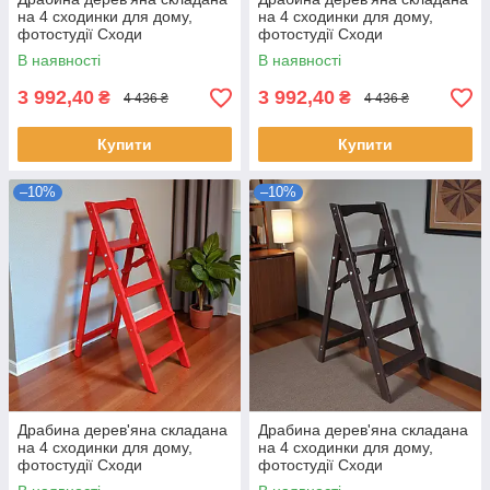
на 4 сходинки для дому,
на 4 сходинки для дому,
фотостудії Сходи
фотостудії Сходи
трансформер побутові
трансформер побутові
В наявності
В наявності
розкладні
розкладні
3 992,40
3 992,40
₴
₴
4 436 ₴
4 436 ₴
Купити
Купити
–10%
–10%
Драбина дерев'яна складана
Драбина дерев'яна складана
на 4 сходинки для дому,
на 4 сходинки для дому,
фотостудії Сходи
фотостудії Сходи
трансформер побутові
трансформер побутові