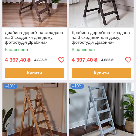
Драбина дерев'яна складана
Драбина дерев'яна складана
на 3 сходинки для дому,
на 3 сходинки для дому,
фотостудія Драбина-
фотостудія Драбина-
трансформер побутова
трансформер побутова
В наявності
В наявності
розкладна Шоколад
розкладна Шоколад темний
4 397,40
4 397,40
₴
₴
4 886 ₴
4 886 ₴
Купити
Купити
–10%
–10%