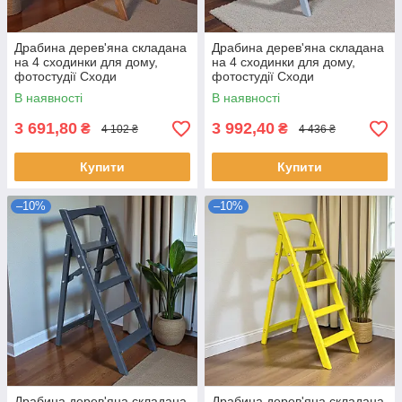
Драбина дерев'яна складана
Драбина дерев'яна складана
на 4 сходинки для дому,
на 4 сходинки для дому,
фотостудії Сходи
фотостудії Сходи
трансформер побутові
трансформер побутові
В наявності
В наявності
розкладні
розкладні
3 691,80
3 992,40
₴
₴
4 102 ₴
4 436 ₴
Купити
Купити
–10%
–10%
Драбина дерев'яна складана
Драбина дерев'яна складана