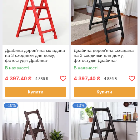
Драбина дерев'яна складана
Драбина дерев'яна складана
на 3 сходинки для дому,
на 3 сходинки для дому,
фотостудія Драбина-
фотостудія Драбина-
трансформер побутова
трансформер побутова
В наявності
В наявності
розкладна Червоний
розкладна Чорний
4 397,40
4 397,40
₴
₴
4 886 ₴
4 886 ₴
Купити
Купити
–10%
–10%