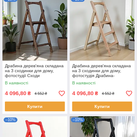
Драбина дерев'яна складана
Драбина дерев'яна складана
на 3 сходинки для дому,
на 3 сходинки для дому,
фотостудії Сходи
фотостудія Драбина-
трансформер побутові
трансформер побутова
В наявності
В наявності
розкладні Полісандр
розкладна Бежевий
4 096,80
4 096,80
₴
₴
4 552 ₴
4 552 ₴
Купити
Купити
–10%
–10%