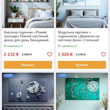
Картина-годинник «Рожеві
Модульна картина з
троянди» Ніжний настінний
годинником «Діаманти на
декор для дому Безшумний
світлому фоні» Стильний
годинник для спальні Друк на
настінний декор для спальні
В наявності
В наявності
полотні 120х66 см
чи вітальні Друк на полотні
100х60
2 232
1 926
₴
₴
2 480 ₴
2 140 ₴
Купити
Купити
–10%
–10%