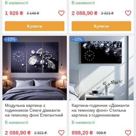
годинниковим механізмом
Стильний настінний декор
В наявності
В наявності
Сучасний настінний декор
90х60см з 3х частин
100х60см
1 926
2 088,90
₴
₴
2 140 ₴
2 321 ₴
Купити
Купити
–10%
–10%
Модульна картина з
Картина-годинник «Діаманти
годинником Сяючі діаманти
на темному фоні» Стильна
на темному фоні Елегантний
картина з годинниковим
настінний декор із
механізмом Елегантний
В наявності
В наявності
безшумним годинниковим
настінний декор 60х30 см
механізмом 90х60
2 088,90
898,20
₴
₴
2 321 ₴
998 ₴