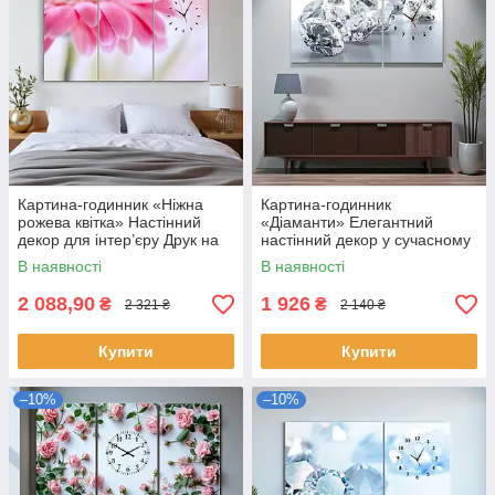
Картина-годинник «Ніжна
Картина-годинник
рожева квітка» Настінний
«Діаманти» Елегантний
декор для інтер’єру Друк на
настінний декор у сучасному
полотні з безшумним
стилі Друк на полотні
В наявності
В наявності
механізмом 90х60 см з 3х
Безшумний механізм 100х60
частин
з 2х модулів
2 088,90
1 926
₴
₴
2 321 ₴
2 140 ₴
Купити
Купити
–10%
–10%