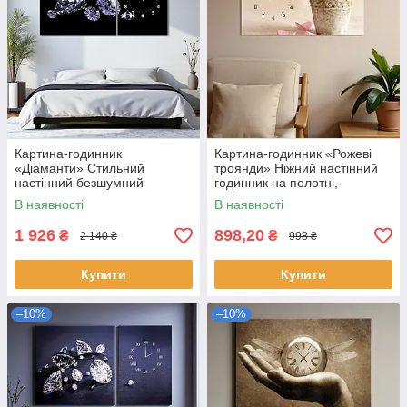
Картина-годинник
Картина-годинник «Рожеві
«Діаманти» Стильний
троянди» Ніжний настінний
настінний безшумний
годинник на полотні,
годинник Декор для спальні
романтичний декор для
В наявності
В наявності
чи вітальні 100х60 з 2 частин
спальні чи кухні 60х40см
1 926
898,20
₴
₴
2 140 ₴
998 ₴
Купити
Купити
–10%
–10%