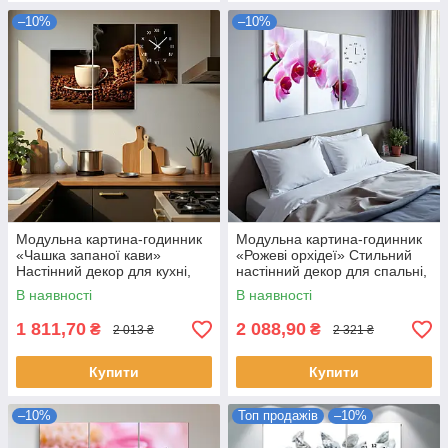
–10%
–10%
Модульна картина-годинник
Модульна картина-годинник
«Чашка запаної кави»
«Рожеві орхідеї» Стильний
Настінний декор для кухні,
настінний декор для спальні,
кав’ярні з безшумним
вітальні з безшумним
В наявності
В наявності
годинниковим механізмом
механізмом 90х60 см
90х60 см
1 811,70
2 088,90
₴
₴
2 013 ₴
2 321 ₴
Купити
Купити
–10%
Топ продажів
–10%