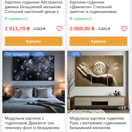
Картина-годинник Абстрактна
Картина-годинник
дівчина Безшумний механізм
«Діаманти» Cтильний
Стильний настінний декор у
триптих із годинниковим
сучасному інтер’єрі
механізмом Cучасний
В наявності
В наявності
настінний декор у світлих
тонах
1 811,70
2 088,90
₴
₴
2 013 ₴
2 321 ₴
Купити
Купити
Топ продажів
–10%
–10%
Модульна картина з
Модульна картина годинник
годинником Діаманти yна
Рука з вінтажним годинником
темному фоні із безшумним
Безшумний механізм