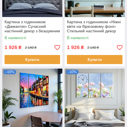
Картина з годинником
Картина з годинником «Ніжні
«Діамантиі» Сучасний
квіти на бірюзовому фоні»
настінний декор з безшумним
Стильний настінний декор
годинниковим механізмом
для дому Друк на полотні
В наявності
В наявності
Друк на полотні 100х60см з
100х60 см з 2х частин
2х частин
1 926
1 926
₴
₴
2 140 ₴
2 140 ₴
Купити
Купити
–10%
–10%