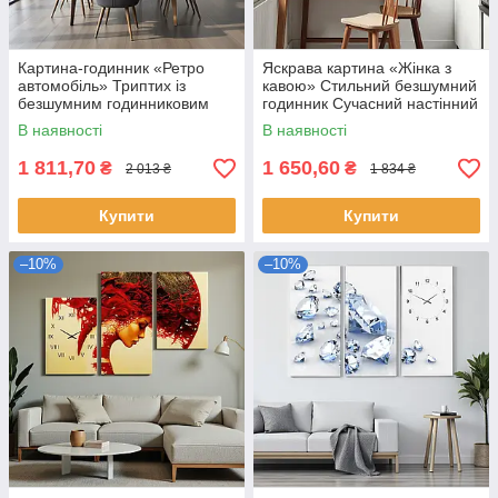
Картина-годинник «Ретро
Яскрава картина «Жінка з
автомобіль» Триптих із
кавою» Стильний безшумний
безшумним годинниковим
годинник Сучасний настінний
механізмом Стильний
декор для кухні, кафе 60х62
В наявності
В наявності
настінний декор для чоловіків
см
1 811,70
1 650,60
₴
₴
2 013 ₴
1 834 ₴
Купити
Купити
–10%
–10%