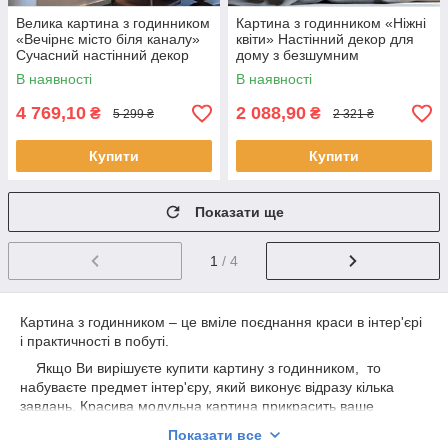
Велика картина з годинником
Картина з годинником «Ніжні
«Вечірнє місто біля каналу»
квіти» Настінний декор для
Cучасний настінний декор
дому з безшумним
Безшумний механізм Друк на
механізмом Друк на полотні
В наявності
В наявності
полотні 148х160см
90х60 см з 3х частин
4 769,10
2 088,90
₴
₴
5 299 ₴
2 321 ₴
Купити
Купити
Показати ще
1
/ 4
Картина з годинником
– це вміле поєднання краси в інтер'єрі
і практичності в побуті.
Якщо Ви вирішуєте купити картину з годинником,
то
набуваєте предмет інтер'єру, який виконує відразу кілька
завдань. Красива модульна картина прикрасить ваше
приміщення, а настінні годинники будуть корисним
Показати все
доповненням.