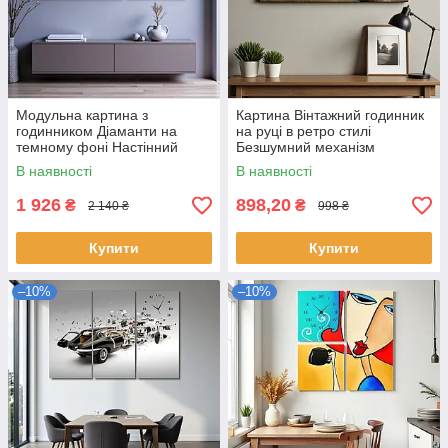
Модульна картина з
Картина Вінтажний годинник
годинником Діаманти на
на руці в ретро стилі
темному фоні Настінний
Безшумний механізм
безшумний годинник Декор
60х40см
В наявності
В наявності
для інтер'єру 100х60 з 2х
модулів
1 926
898,20
₴
₴
2 140 ₴
998 ₴
Купити
Купити
–10%
–10%