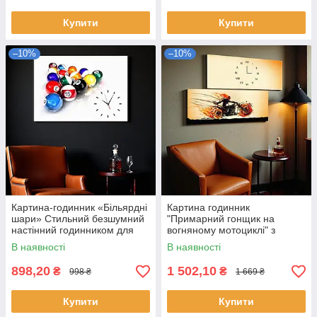
Купити
Купити
–10%
–10%
Картина-годинник «Більярдні
Картина годинник
шари» Стильний безшумний
"Примарний гонщик на
настінний годинником для
вогняному мотоциклі" з
чоловічого інтер’єру 60х40 см
безшумним годинниковим
В наявності
В наявності
механізмом Декор у
чоловічий інтер'єр 130х60см
898,20
1 502,10
₴
₴
998 ₴
1 669 ₴
Купити
Купити