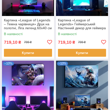
Картина «League of Legends
Картина «League of
– Темна чарівниця» Друк на
Legends» Геймерський
полотні, Ліга легенд 60х40 см
Настінний декор для геймера
Декор для геймерської
Друк на полотні Ліга легенд
В наявності
В наявності
кімнати
60х40 см
719,10
719,10
₴
₴
799 ₴
799 ₴
Купити
Купити
–10%
–10%