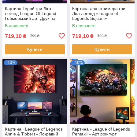
Картина Герой гри Ліга
Картина для стримера гри
легенд League Of Legend
Ліга легенд «League of
Геймерський арт Друк на
Legends Sejuani»
полотні, стильний настінний
Геймерський арт Друк на
В наявності
В наявності
декор для геймера 60х40
полотн 60х40 см
719,10
719,10
₴
₴
799 ₴
799 ₴
Купити
Купити
–10%
–10%
Картина «League of Legends
Картина «League of Legends
Annie & Tibbers» Яскравий
Pentakill» Арт рок-гурт