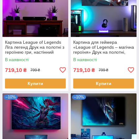
Картина League of Legends
Картина для геймера
Ліга легенд Друк на полотні з
«League of Legends – магічна
героїнею гри, настінний
героїня» Друк на полотні,
декор для геймерської
Ліга легенд 60х40 см
В наявності
В наявності
кімнаті 60х40 см
719,10
719,10
₴
₴
799 ₴
799 ₴
Купити
Купити
–10%
–10%