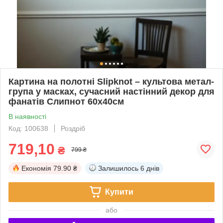
Картина на полотні Slipknot – культова метал-
група у масках, сучасний настінний декор для
фанатів Слипнот 60х40см
В наявності
Код: 100638
Роздріб
719,10
₴
799 ₴
Економія
79.90 ₴
Залишилось
6 днів
Купити
або