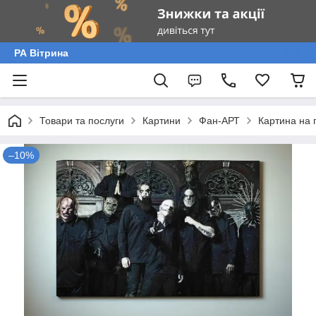
РА Вітрина
Товари та послуги
Картини
Фан-АРТ
Картина на 
–10%