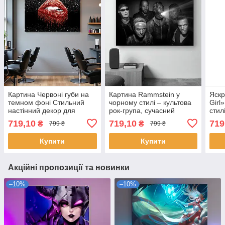
Картина Червоні губи на
Картина Rammstein у
Яскр
темном фоні Стильний
чорному стилі – культова
Girl
настінний декор для
рок-група, сучасний
стил
салона краси,сучасного
настінний декор для
наст
719,10
719,10
719
₴
₴
799 ₴
799 ₴
інтер'єру Друк на полотні
фанатів Рамштайн Друк
60х40см
на полотні 60х40 см
Купити
Купити
Акційні пропозиції та новинки
–10%
–10%