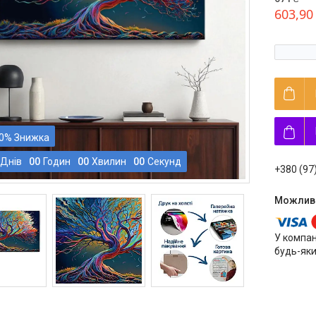
603,90
0%
Днів
0
0
Годин
0
0
Хвилин
0
0
Секунд
+380 (97
У компан
будь-яки