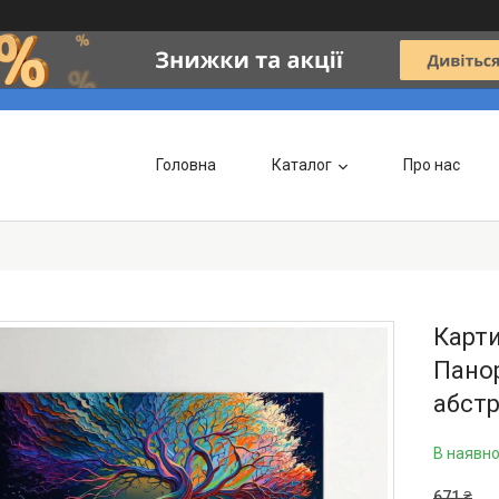
Головна
Каталог
Про нас
Карти
Панор
абстр
В наявно
671 ₴