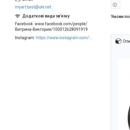
myart.best@ukr.net
Facebook
www.facebook.com/people/
Витрина-Виктория/100012628091919
Instagram
https://www.instagram.com/art_decor_factory/
Опи