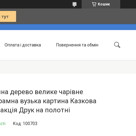
Кошик
Оплата і доставка
Повернення та обмін
Контакти
Статті
на дерево велике чарівне
амна вузька картина Казкова
акція Друк на полотні
сті
Код:
100703