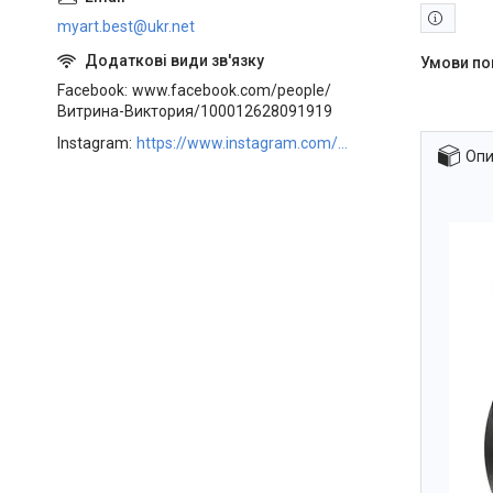
myart.best@ukr.net
Facebook
www.facebook.com/people/
Витрина-Виктория/100012628091919
Instagram
https://www.instagram.com/art_decor_factory/
Опи