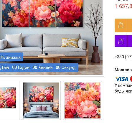
1 657,
+380 (97
0%
Днів
0
0
Годин
0
0
Хвилин
0
0
Секунд
У компан
будь-яки