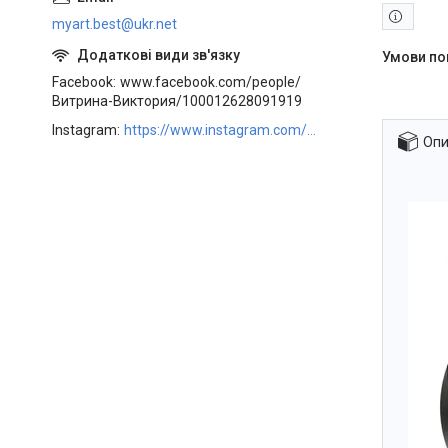
myart.best@ukr.net
Facebook
www.facebook.com/people/
Витрина-Виктория/100012628091919
Instagram
https://www.instagram.com/art_decor_factory/
Опи