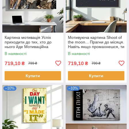
Картина мотивація Успіх
Мотивуюча картина Shoot of
приходити до тих, хто до
the moon... Прагни до місяця.
нього йде Мотиваційна
Навіть якщо промахнешся, ти
картина для офісу, дома
будеш серед зірок 60х40
В наявності
В наявності
60х40см
719,10
719,10
₴
₴
799 ₴
799 ₴
Купити
Купити
–10%
–10%