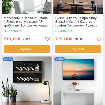
Мотиваційна картина I made
Сучасна картина про війну
it Якось я хочу сказати "Я
Бенксі в Україні Каратисти
зробив це" Цитата мотивація
графіті Патріотичний декор
для офісу, дому 60х40см
ПТН ПНХ 60х40см
В наявності
В наявності
719,10
719,10
₴
₴
799 ₴
799 ₴
Купити
Купити
–10%
–10%