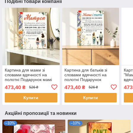
Подібні товари компанії
Картина для мами зі
Картина для батьків зі
Карт
словами вдячності на
словами вдячності на
"Мам
полотні Подарунок мамі
полотні Подарунок
вдяч
від доньки
батькам від сина
Пода
473,40
473,40
473
₴
₴
526 ₴
526 ₴
донь
Купити
Купити
Акційні пропозиції та новинки
–10%
–10%