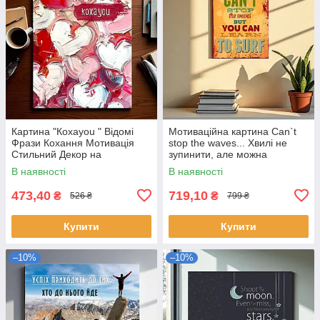
Картина "Кохаyou " Відомі
Мотиваційна картина Can`t
Фрази Кохання Мотивація
stop the waves... Хвилі не
Стильний Декор на
зупинити, але можна
Подарунок Друк на Холсті
навчитися серфінгу 60х40см
В наявності
В наявності
30х23см
473,40
719,10
₴
₴
526 ₴
799 ₴
Купити
Купити
–10%
–10%