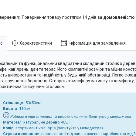
повернення товару протягом 14 днів
за домовленістю
с
Характеристики
Інформація для замовлення
рсальний та функціональний квадратний складаний столик з дерева
афе, кав'ярень, дач та терас. Його компактні розміри та міцна конс
ість використання та надійність у будь-якій обстановці. Легко скла
 та зручності зберігання. Створіть атмосферу затишку та комфорту,
рактичним та зручним столиком
Cтільниця:
50х50см
Висота
: 110см
Робимо й інші стільниці та висоти столиків. Запитуйте у менеджера
Матеріал
: натуральне дерево ЯСЕН
Колір
: асортимент кольорів (запитуйте у менеджера)
Строки виконання
: в залежності від завантаження виробництва від 3