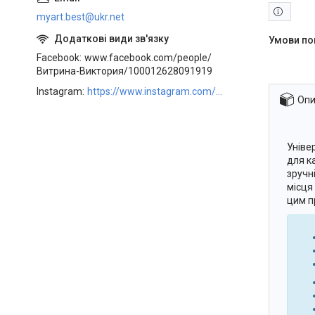
myart.best@ukr.net
Facebook
www.facebook.com/people/
Витрина-Виктория/100012628091919
Instagram
https://www.instagram.com/art_decor_factory/
Опи
Уніве
для к
зручн
місця
цим п