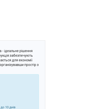
 - ідеальне рішення
трукція забезпечують
дається для економії
 організувавши простір з
 до 10 днів