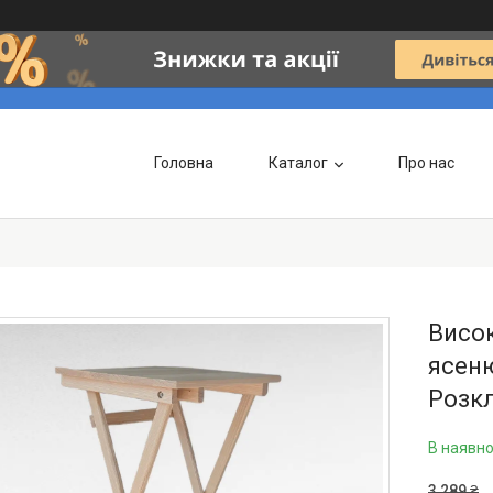
Головна
Каталог
Про нас
Висок
ясеню
Розкл
В наявно
3 289 ₴