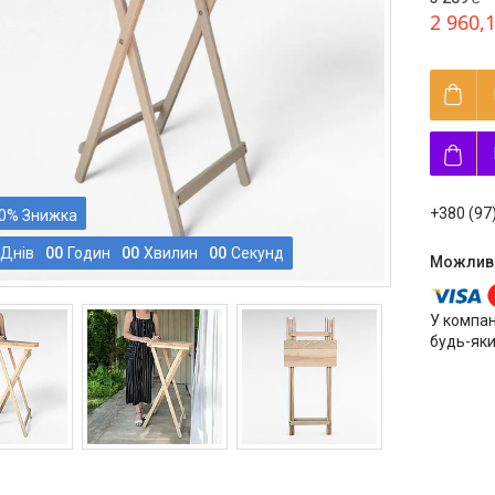
2 960,
+380 (97
0%
Днів
0
0
Годин
0
0
Хвилин
0
0
Секунд
У компан
будь-яки