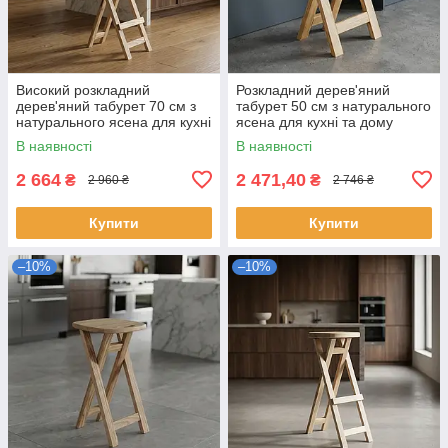
Високий розкладний
Розкладний дерев'яний
дерев'яний табурет 70 см з
табурет 50 см з натурального
натурального ясена для кухні
ясена для кухні та дому
та дому
В наявності
В наявності
2 664
2 471,40
₴
₴
2 960 ₴
2 746 ₴
Купити
Купити
–10%
–10%