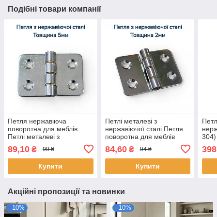
Подібні товари компанії
Петля нержавіюча
Петлі металеві з
Петл
поворотна для меблів
нержавіючої сталі Петля
нерж
Петлі металеві з
поворотна для меблів
304)
нержавіючої сталі
Фурнітура завіса
пово
89,10
84,60
398
₴
₴
99 ₴
94 ₴
Фурнітура завіса
Фурн
Купити
Купити
Акційні пропозиції та новинки
–10%
–10%