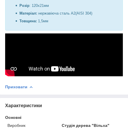
Розір
: 120х21мм
Матеріал:
нержавіюча сталь А2(AISI 304)
Товщина:
1,5мм
Приховати
Характеристики
Основні
Виробник
Студія дерева "Вільха"