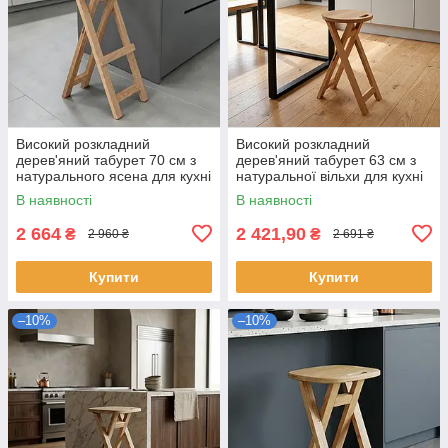
Високий розкладний
Високий розкладний
дерев'яний табурет 70 см з
дерев'яний табурет 63 см з
натурального ясена для кухні
натуральної вільхи для кухні
та дому
та дому
В наявності
В наявності
2 664
2 421,90
₴
₴
2 960 ₴
2 691 ₴
Купити
Купити
–10%
–10%