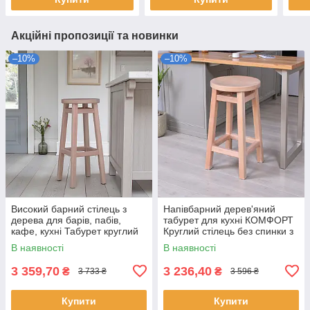
Акційні пропозиції та новинки
–10%
–10%
Високий барний стілець з
Напівбарний дерев'яний
дерева для барів, пабів,
табурет для кухні КОМФОРТ
кафе, кухні Табурет круглий
Круглий стілець без спинки з
дерев'яний ПАБ Стандарт
дерева для кафе, бара
В наявності
В наявності
h75
Висота 50см
3 359,70
3 236,40
₴
₴
3 733 ₴
3 596 ₴
Купити
Купити