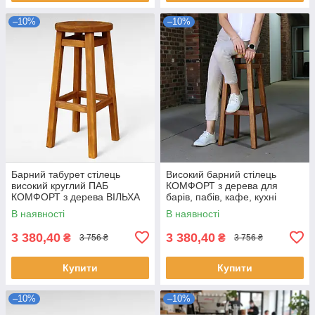
–10%
–10%
Барний табурет стілець
Високий барний стілець
високий круглий ПАБ
КОМФОРТ з дерева для
КОМФОРТ з дерева ВІЛЬХА
барів, пабів, кафе, кухні
для кафе кухні пабу 75 см
Табурет круглий дерев'яний
В наявності
В наявності
без спинки h75см
3 380,40
3 380,40
₴
₴
3 756 ₴
3 756 ₴
Купити
Купити
–10%
–10%