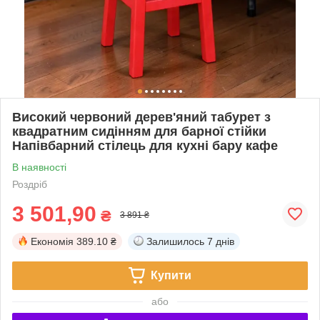
Високий червоний дерев'яний табурет з
квадратним сидінням для барної стійки
Напівбарний стілець для кухні бару кафе
В наявності
Роздріб
3 501,90
₴
3 891 ₴
Економія
389.10 ₴
Залишилось
7 днів
Купити
або