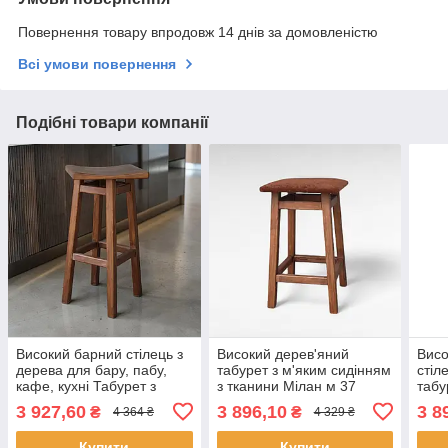
Повернення товару впродовж 14 днів за домовленістю
Всі умови повернення
Подібні товари компанії
Високий барний стілець з
Високий дерев'яний
Висо
дерева для бару, пабу,
табурет з м'яким сидінням
стіл
кафе, кухні Табурет з
з тканини Мілан м 37
табу
прямокутним сидінням
Напівбарний м'який
дере
3 927,60
3 896,10
3 8
₴
₴
4 364 ₴
4 329 ₴
Пекін
стілець для кухні, бару,
стій
кафе
Купити
Купити