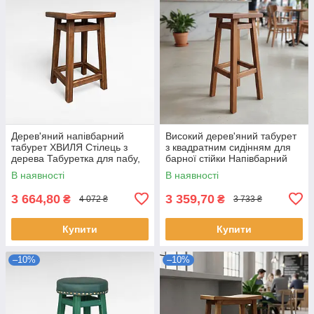
Дерев'яний напівбарний
Високий дерев'яний табурет
табурет ХВИЛЯ Стілець з
з квадратним сидінням для
дерева Табуретка для пабу,
барної стійки Напівбарний
кафе, бару, кухні Висота
стілець для кухні, бару, кафе
В наявності
В наявності
58см
Мілан
3 664,80
3 359,70
₴
₴
4 072 ₴
3 733 ₴
Купити
Купити
–10%
–10%