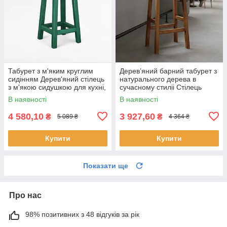
Табурет з м'яким круглим
Дерев’яний барний табурет з
сидінням Дерев'яний стілець
натурального дерева в
з м'якою сидушкою для кухні,
сучасному стиліі Стілець
бару ПАБу зелений
широкий ПАБ Хвиля Нова
В наявності
В наявності
h70
4 580,10
3 927,60
₴
₴
5 089 ₴
4 364 ₴
Купити
Купити
Показати ще
Про нас
98% позитивних з 48 відгуків за рік