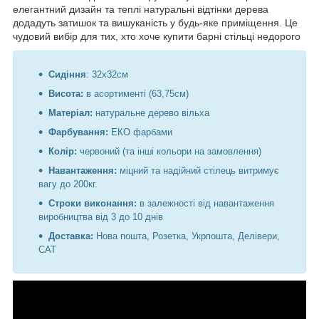
елегантний дизайн та теплі натуральні відтінки дерева
додадуть затишок та вишуканість у будь-яке приміщення. Це
чудовий вибір для тих, хто хоче купити барні стільці недорого
Сидіння
: 32х32см
Висота:
в асортименті (63,75см)
Матеріал:
натуральне дерево вільха
Фарбування:
ЕКО фарбами
Колір:
червоний (та інші кольори на замовлення)
Навантаження:
міцний та надійний стілець витримує
вагу до 200кг.
Строки виконання:
в залежності від навантаження
виробництва від 3 до 10 днів
Доставка:
Нова пошта, Розетка, Укрпошта, Делівери,
САТ