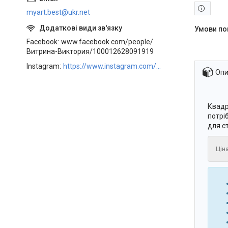
myart.best@ukr.net
Facebook
www.facebook.com/people/
Витрина-Виктория/100012628091919
Instagram
https://www.instagram.com/art_decor_factory/
Опи
Квадр
потрі
для с
Цін