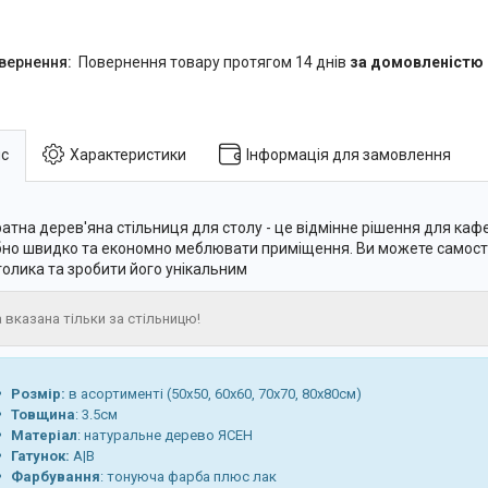
повернення товару протягом 14 днів
за домовленістю
с
Характеристики
Інформація для замовлення
атна дерев'яна стільниця для столу - це відмінне рішення для кафе
бно швидко та економно меблювати приміщення. Ви можете самост
толика та зробити його унікальним
а вказана тільки за стільницю!
Розмір:
в асортименті (50х50, 60х60, 70х70, 80х80см)
Товщина
: 3.5см
Матеріал
: натуральне дерево ЯСЕН
Гатунок:
А|В
Фарбування
: тонуюча фарба плюс лак