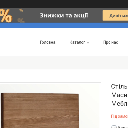
Головна
Каталог
Про нас
Стіль
Маси
Меблі
Під зам
Відп