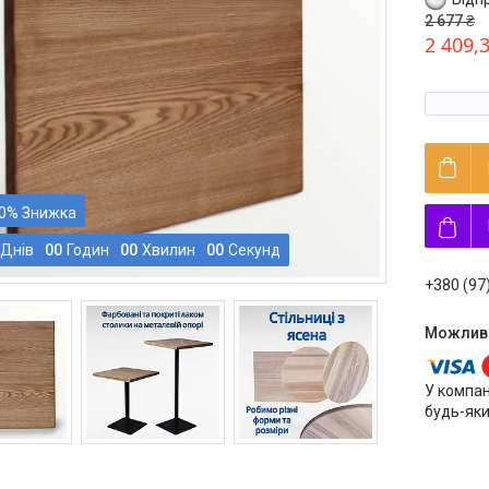
2 677 ₴
2 409,
0%
Днів
0
0
Годин
0
0
Хвилин
0
0
Секунд
+380 (97
У компан
будь-яки