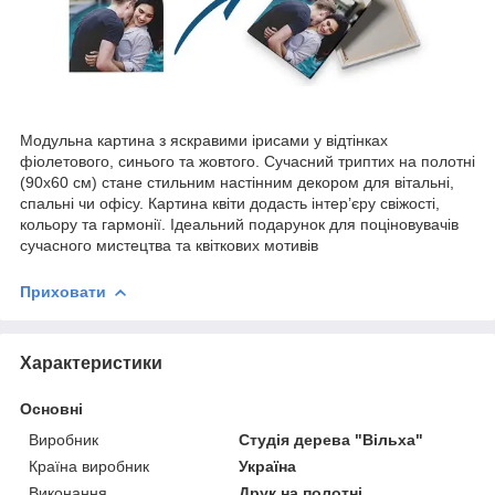
Модульна картина з яскравими ірисами у відтінках
фіолетового, синього та жовтого. Сучасний триптих на полотні
(90х60 см) стане стильним настінним декором для вітальні,
спальні чи офісу. Картина квіти додасть інтер’єру свіжості,
кольору та гармонії. Ідеальний подарунок для поціновувачів
сучасного мистецтва та квіткових мотивів
Приховати
Характеристики
Основні
Виробник
Студія дерева "Вільха"
Країна виробник
Україна
Виконання
Друк на полотні