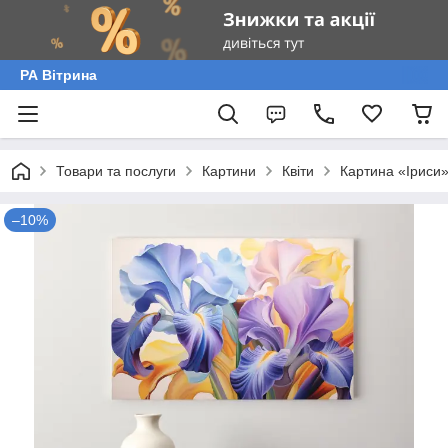
РА Вітрина
Товари та послуги
Картини
Квіти
Картина «Іриси»
–10%