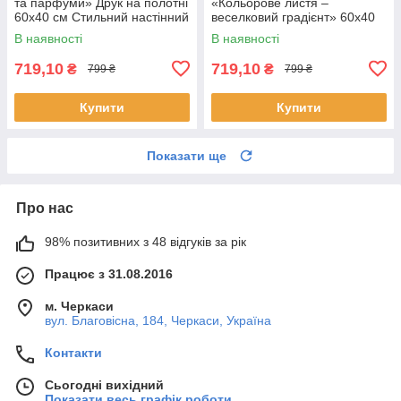
та парфуми» Друк на полотні
«Кольорове листя –
60х40 см Стильний настінний
веселковий градієнт» 60х40
декор в нтер'єр дівчини
см Сучасний настінний декор
В наявності
В наявності
для інтер’єру
719,10
719,10
₴
₴
799 ₴
799 ₴
Купити
Купити
Показати ще
Про нас
98% позитивних з 48 відгуків за рік
Працює з 31.08.2016
м. Черкаси
вул. Благовісна, 184, Черкаси, Україна
Контакти
Сьогодні вихідний
Показати весь графік роботи