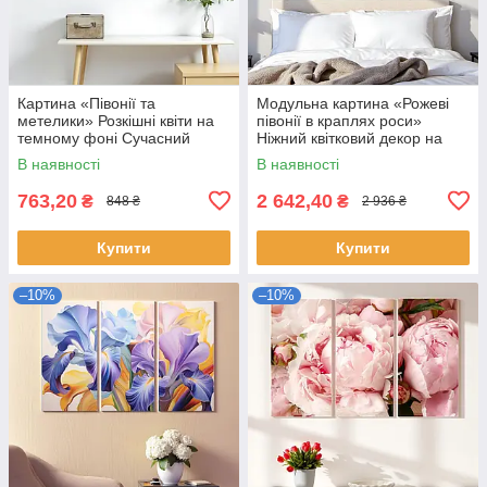
Картина «Півонії та
Модульна картина «Рожеві
метелики» Розкішні квіти на
півонії в краплях роси»
темному фоні Сучасний
Ніжний квітковий декор на
настінний декор Друк на
полотні для інтер’єру 125х70
В наявності
В наявності
полотні 60х46 см
із 5 частин
763,20
2 642,40
₴
₴
848 ₴
2 936 ₴
Купити
Купити
–10%
–10%