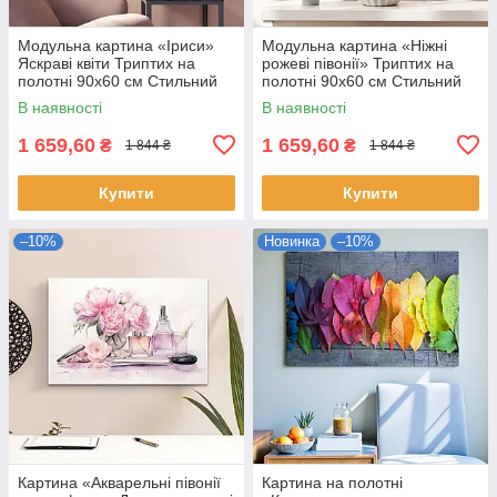
Модульна картина «Іриси»
Модульна картина «Ніжні
Яскраві квіти Триптих на
рожеві півонії» Триптих на
полотні 90х60 см Стильний
полотні 90х60 см Стильний
настінний декор
настінний декор для інтер’єру
В наявності
В наявності
1 659,60
1 659,60
₴
₴
1 844 ₴
1 844 ₴
Купити
Купити
–10%
Новинка
–10%
Картина «Акварельні півонії
Картина на полотні