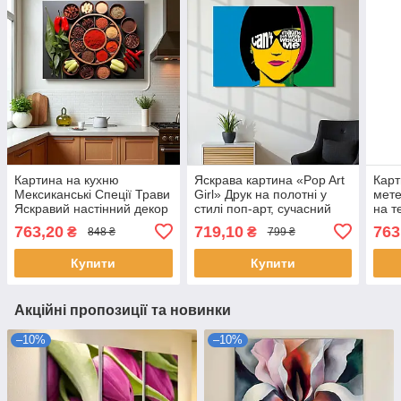
Картина на кухню
Яскрава картина «Pop Art
Карт
Мексиканські Спеції Трави
Girl» Друк на полотні у
мете
Яскравий настінний декор
стилі поп-арт, сучасний
на т
на кухню Друк на полотні
настінний декор 60х40 см
Суча
763,20
719,10
763
₴
₴
848 ₴
799 ₴
60х46см
Друк
Купити
Купити
Акційні пропозиції та новинки
–10%
–10%