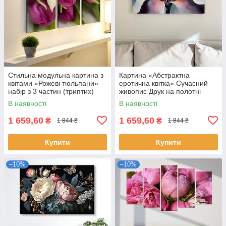
Стильна модульна картина з
Картина «Абстрактна
квітами «Рожеві тюльпани» –
еротична квітка» Сучасний
набір з 3 частин (триптих)
живопис Друк на полотні
90х60 см, сучасний настінний
Настінний декор для спальні
В наявності
В наявності
декор
60х40см
1 659,60
1 659,60
₴
₴
1 844 ₴
1 844 ₴
Купити
Купити
–10%
–10%