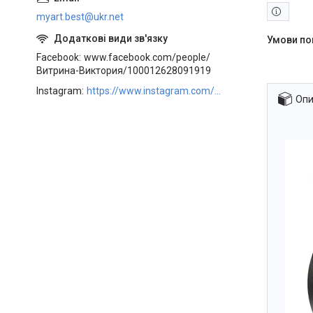
myart.best@ukr.net
Facebook
www.facebook.com/people/
Витрина-Виктория/100012628091919
Instagram
https://www.instagram.com/art_decor_factory/
Опи