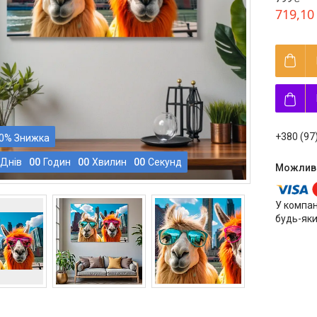
719,10
+380 (97
0%
Днів
0
0
Годин
0
0
Хвилин
0
0
Секунд
У компан
будь-яки