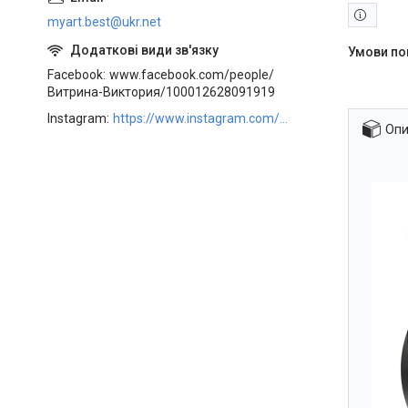
myart.best@ukr.net
Facebook
www.facebook.com/people/
Витрина-Виктория/100012628091919
Instagram
https://www.instagram.com/art_decor_factory/
Опи