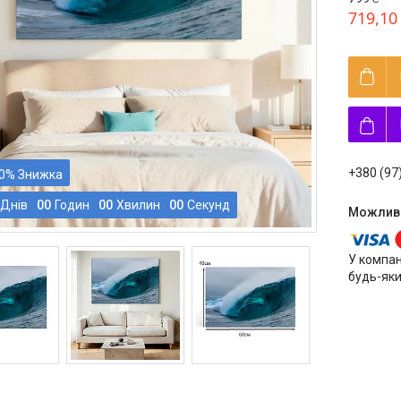
719,10
+380 (97
0%
Днів
0
0
Годин
0
0
Хвилин
0
0
Секунд
У компан
будь-яки