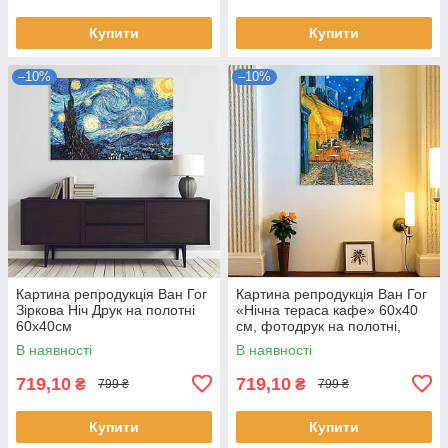
Купити
Купити
–10%
–10%
Картина репродукція Ван Гог
Картина репродукція Ван Гог
Зіркова Ніч Друк на полотні
«Нічна тераса кафе» 60x40
60х40см
см, фотодрук на полотні,
настінний декор у сучасний
В наявності
В наявності
інтер’єр
719,10
719,10
₴
₴
799 ₴
799 ₴
Купити
Купити