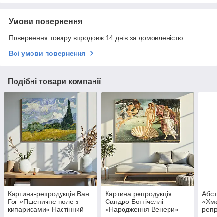
Умови повернення
Повернення товару впродовж 14 днів за домовленістю
Всі умови повернення
Подібні товари компанії
Картина-репродукція Ван
Картина репродукція
Абст
Гог «Пшеничне поле з
Сандро Боттічеллі
«Хм
кипарисами» Настінний
«Народження Венери»
репр
декор для спальні,
Настінний декор для
Друк