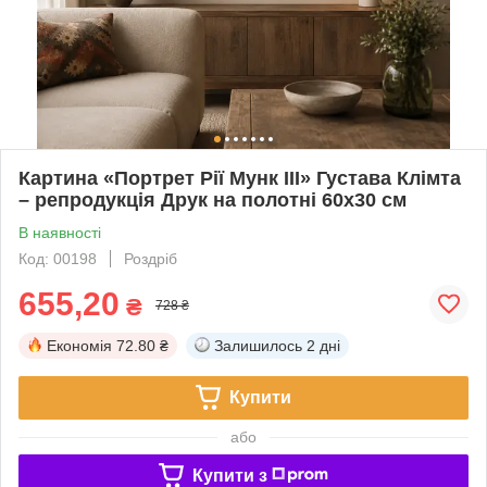
Картина «Портрет Рії Мунк III» Густава Клімта
– репродукція Друк на полотні 60х30 см
В наявності
Код: 00198
Роздріб
655,20
₴
728 ₴
Економія
72.80 ₴
Залишилось
2 дні
Купити
або
Купити з