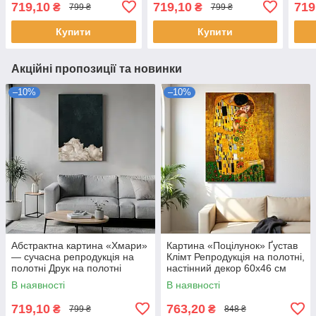
719,10
719,10
719
₴
₴
799 ₴
799 ₴
вітальні, кухні Друк на
спальні, вітальні Друк на
полотні 60х46см
полотні 60х40см
Купити
Купити
Акційні пропозиції та новинки
–10%
–10%
Абстрактна картина «Хмари»
Картина «Поцілунок» Ґустав
— сучасна репродукція на
Клімт Репродукція на полотні,
полотні Друк на полотні
настінний декор 60х46 см
60х40 см
В наявності
В наявності
719,10
763,20
₴
₴
799 ₴
848 ₴