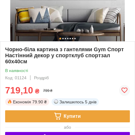
Чорно-біла картина з гантелями Gym Спорт
Настінний декор у спортклуб спортзал
60х40см
В наявності
Код: 01124
Роздріб
719,10
₴
799 ₴
Економія
79.90 ₴
Залишилось
5 днів
Купити
або