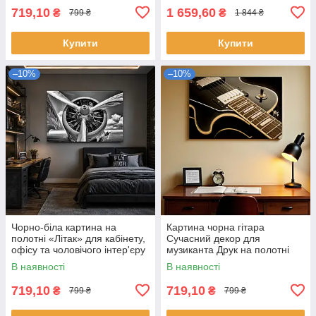
719,10
1 659,60
₴
₴
799 ₴
1 844 ₴
Купити
Купити
–10%
–10%
Чорно-біла картина на
Картина чорна гітара
полотні «Літак» для кабінету,
Сучасний декор для
офісу та чоловічого інтер'єру
музиканта Друк на полотні
Друк на полотні 60х40 см
60х40см
В наявності
В наявності
719,10
719,10
₴
₴
799 ₴
799 ₴