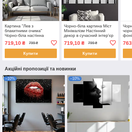
Картина "Лев з
Чорно-біла картина Міст
Чорн
блакитними очима"
Мінімалізм Настінний
чорн
Чорно-біла настінна
декор в сучасний інтер'єр
фоні
картина Друк на полотні
60х40см
суча
719,10
719,10
763
₴
₴
799 ₴
799 ₴
Декор в сучасний інтер'єр
поло
60х40 см
Купити
Купити
Акційні пропозиції та новинки
–10%
–10%