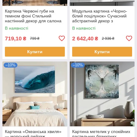
Картина Червоні губи на
Модульна картина «Чорно-
темном фоні Стильний
білий поцілунок» Сучасний
настінний декор для салона
абстрактний декор з
краси,сучасного інтер'єру
еротичним підтекстом
В наявності
В наявності
Друк на полотні 60х40см
Закохана пара 125х70 із 5
частин
719,10
2 642,40
₴
₴
799 ₴
2 936 ₴
Купити
Купити
–10%
–10%
Картина «Океанська хвиля»
Картина метелик у спокійних
— морський пейзаж
пастельних блакитних