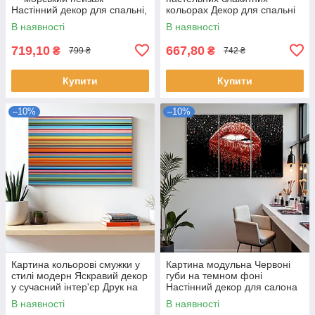
Настінний декор для спальні,
кольорах Декор для спальні
вітальні Друк на полотні
Друк на полотні 40х40см
В наявності
В наявності
60х40 см
719,10
667,80
₴
₴
799 ₴
742 ₴
Купити
Купити
–10%
–10%
Картина кольорові смужки у
Картина модульна Червоні
стилі модерн Яскравий декор
губи на темном фоні
у сучасний інтер'єр Друк на
Настінний декор для салона
полотні 60х40см
краси, інтер'єру Друк на
В наявності
В наявності
полотні 30х60см з 3х частин