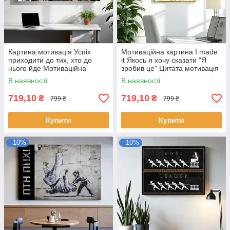
Картина мотивація Успіх
Мотиваційна картина I made
приходити до тих, хто до
it Якось я хочу сказати "Я
нього йде Мотиваційна
зробив це" Цитата мотивація
картина для офісу, дома
для офісу, дому 60х40см
В наявності
В наявності
60х40см
719,10
719,10
₴
₴
799 ₴
799 ₴
Купити
Купити
–10%
–10%