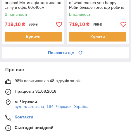
original Мотивація картина на
of what makes you happy
стіну в офіс 60х40см
Роби більше того, що робить
тебе щасливим 40х60см
В наявності
В наявності
719,10
719,10
₴
₴
799 ₴
799 ₴
Купити
Купити
Показати ще
Про нас
98% позитивних з 48 відгуків за рік
Працює з 31.08.2016
м. Черкаси
вул. Благовісна, 184, Черкаси, Україна
Контакти
Сьогодні вихідний