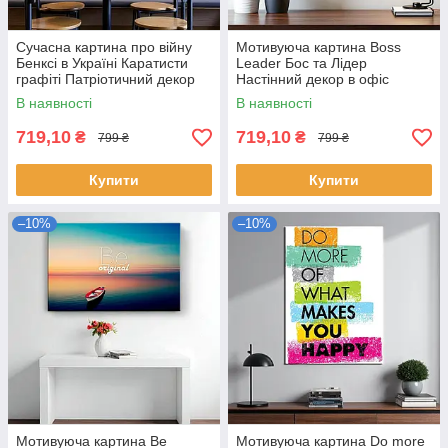
Сучасна картина про війну
Мотивуюча картина Boss
Бенксі в Україні Каратисти
Leader Бос та Лідер
графіті Патріотичний декор
Настінний декор в офіс
ПТН ПНХ 60х40см
60х46см
В наявності
В наявності
719,10
719,10
₴
₴
799 ₴
799 ₴
Купити
Купити
–10%
–10%
Мотивуюча картина Be
Мотивуюча картина Do more