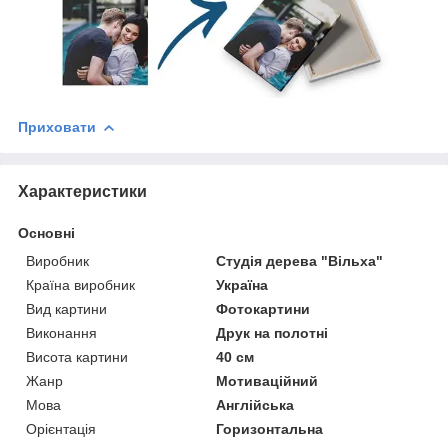
Приховати
Характеристики
Основні
Виробник
Студія дерева "Вільха"
Країна виробник
Україна
Вид картини
Фотокартини
Виконання
Друк на полотні
Висота картини
40 см
Жанр
Мотиваційний
Мова
Англійська
Орієнтація
Горизонтальна