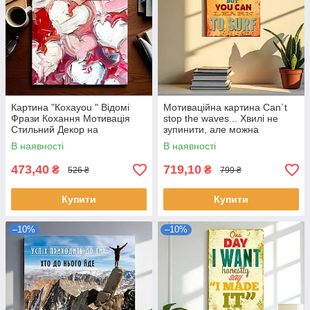
Картина "Кохаyou " Відомі
Мотиваційна картина Can`t
Фрази Кохання Мотивація
stop the waves... Хвилі не
Стильний Декор на
зупинити, але можна
Подарунок Друк на Холсті
навчитися серфінгу 60х40см
В наявності
В наявності
30х23см
473,40
719,10
₴
₴
526 ₴
799 ₴
Купити
Купити
–10%
–10%