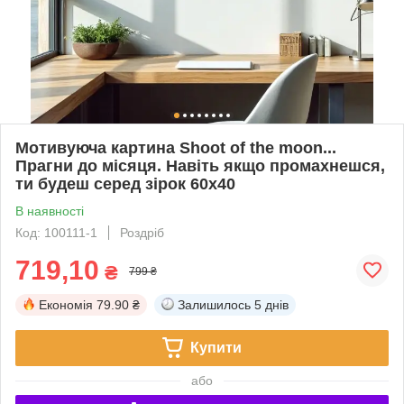
Мотивуюча картина Shoot of the moon...
Прагни до місяця. Навіть якщо промахнешся,
ти будеш серед зірок 60х40
В наявності
Код: 100111-1
Роздріб
719,10
₴
799 ₴
Економія
79.90 ₴
Залишилось
5 днів
Купити
або