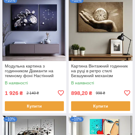
–10%
–10%
Модульна картина з
Картина Вінтажний годинник
годинником Діаманти на
на руці в ретро стилі
темному фоні Настінний
Безшумний механізм
безшумний годинник Декор
60х40см
В наявності
В наявності
для інтер'єру 100х60 з 2х
модулів
1 926
898,20
₴
₴
2 140 ₴
998 ₴
Купити
Купити
–10%
–10%