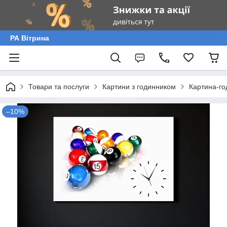
РА Вітрина
Товари та послуги
Картини з годинником
Картина-го
–10%