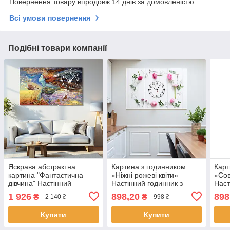
Повернення товару впродовж 14 днів за домовленістю
Всі умови повернення
Подібні товари компанії
Яскрава абстрактна
Картина з годинником
Карт
картина "Фантастична
«Ніжні рожеві квіти»
«Сов
дівчина" Настінний
Настінний годинник з
Наст
безшумний годинник для
безшумним мехаізмом
та к
1 926
898,20
898
₴
₴
2 140 ₴
998 ₴
сучасного інтер'єру
Світлий декор 60х40 см
меха
100х60 см з 2х частин
60х4
Купити
Купити