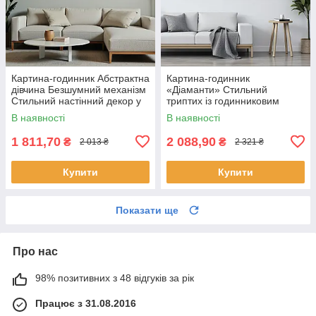
Картина-годинник Абстрактна
Картина-годинник
дівчина Безшумний механізм
«Діаманти» Cтильний
Стильний настінний декор у
триптих із годинниковим
сучасному інтер’єрі
механізмом Cучасний
В наявності
В наявності
настінний декор у світлих
тонах
1 811,70
2 088,90
₴
₴
2 013 ₴
2 321 ₴
Купити
Купити
Показати ще
Про нас
98% позитивних з 48 відгуків за рік
Працює з 31.08.2016