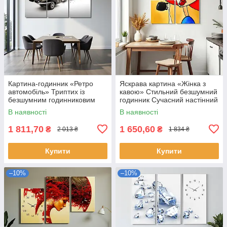
Картина-годинник «Ретро
Яскрава картина «Жінка з
автомобіль» Триптих із
кавою» Стильний безшумний
безшумним годинниковим
годинник Сучасний настінний
механізмом Стильний
декор для кухні, кафе 60х62
В наявності
В наявності
настінний декор для чоловіків
см
1 811,70
1 650,60
₴
₴
2 013 ₴
1 834 ₴
Купити
Купити
–10%
–10%