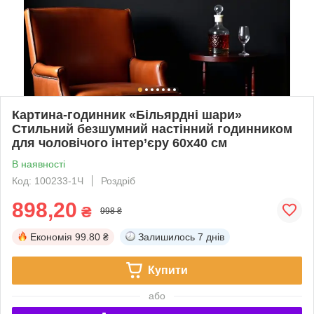
Картина-годинник «Більярдні шари»
Стильний безшумний настінний годинником
для чоловічого інтер’єру 60х40 см
В наявності
Код: 100233-1Ч
Роздріб
898,20
₴
998 ₴
Економія
99.80 ₴
Залишилось
7 днів
Купити
або