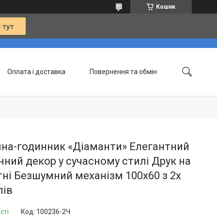
Кошик
Оплата і доставка
Повернення та обмін
Контакти
Статті
ина-годинник «Діаманти» Елегантний
нний декор у сучасному стилі Друк на
ні Безшумний механізм 100х60 з 2х
лів
сті
Код:
100236-2Ч