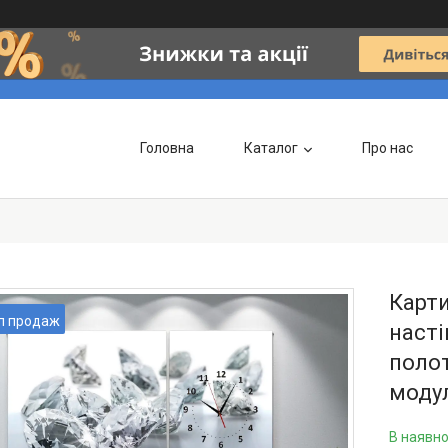
Головна
Каталог
Про нас
Карт
п продаж
насті
полот
моду
В наявно