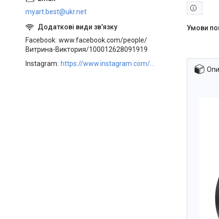
myart.best@ukr.net
Facebook
www.facebook.com/people/
Витрина-Виктория/100012628091919
Instagram
https://www.instagram.com/art_decor_factory/
Опи