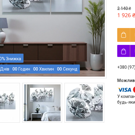
2 140 ₴
1 926 
0%
+380 (97
Днів
0
0
Годин
0
0
Хвилин
0
0
Секунд
У компан
будь-яки