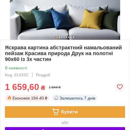
Яскрава картина абстрактний намальований
пейзаж Красива природа Друк на полотні
90х60 із 3х частин
В наявності
Код: 01433C
Роздріб
1 659,60
₴
1 844 ₴
Економія
184.40 ₴
Залишилось
7 днів
Купити
або