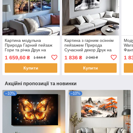
Картина модульна
Картина з гарним осіннім
Моду
Природа Гарний пейзаж
пейзажем Природа
Wars
Гори та річка Друк на
Сучасний декор Друк на
Фант
полотні 90х60 із 3х частин
полотні 90х60см із 3х
війн
1 659,60
1 836
1 8
₴
₴
1 844 ₴
2 040 ₴
частин
фана
Купити
Купити
Акційні пропозиції та новинки
–10%
–10%