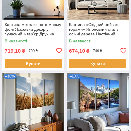
Картина метелик на темному
Картина «Східний пейзаж з
фоні Яскравий декор у
горами» Японський стиль,
сучасний інтер'єр Друк на
осінні дерева Настінний
полотні 60х40см
декор для спальні, вітальні
В наявності
В наявності
Друк на полотні 60х33 см
719,10
674,10
₴
₴
799 ₴
749 ₴
Купити
Купити
–10%
–10%