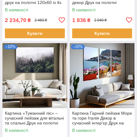
друк на полотні 120х60 із 4х
декор Друк на полотні
модулів
90х60см із 3х частин
В наявності
В наявності
2 234,70
1 836
₴
₴
2 483 ₴
2 040 ₴
Купити
Купити
–10%
–10%
Картина «Туманний ліс» –
Картина Гарний пейзаж Море
сучасний пейзаж для вітальні
та гори Італія Декор в
та спальні Друк на полотні
сучасний інтер'єр Друк на
60х40 см
полотні 90х60 із 3х модулів
В наявності
В наявності