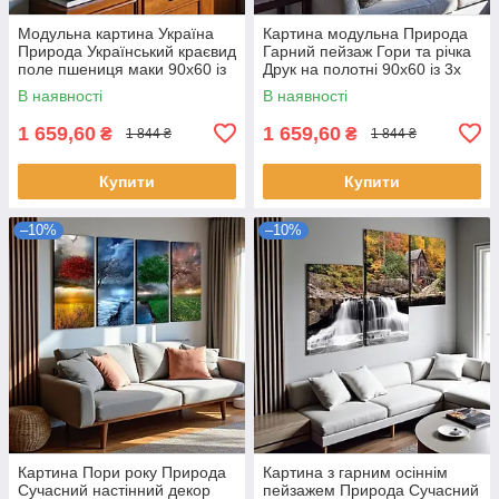
Модульна картина Україна
Картина модульна Природа
Природа Український краєвид
Гарний пейзаж Гори та річка
поле пшениця маки 90х60 із
Друк на полотні 90х60 із 3х
3х частин
частин
В наявності
В наявності
1 659,60
1 659,60
₴
₴
1 844 ₴
1 844 ₴
Купити
Купити
–10%
–10%
Картина Пори року Природа
Картина з гарним осіннім
Сучасний настінний декор
пейзажем Природа Сучасний