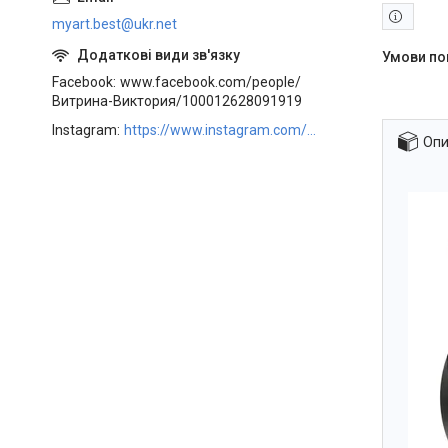
myart.best@ukr.net
Facebook
www.facebook.com/people/
Витрина-Виктория/100012628091919
Instagram
https://www.instagram.com/art_decor_factory/
Опи