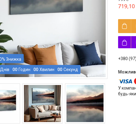
719,10
+380 (97
0%
Днів
0
0
Годин
0
0
Хвилин
0
0
Секунд
У компан
будь-яки