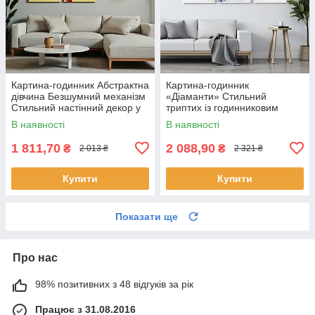
Картина-годинник Абстрактна
Картина-годинник
дівчина Безшумний механізм
«Діаманти» Cтильний
Стильний настінний декор у
триптих із годинниковим
сучасному інтер’єрі
механізмом Cучасний
В наявності
В наявності
настінний декор у світлих
тонах
1 811,70
2 088,90
₴
₴
2 013 ₴
2 321 ₴
Купити
Купити
Показати ще
Про нас
98% позитивних з 48 відгуків за рік
Працює з 31.08.2016