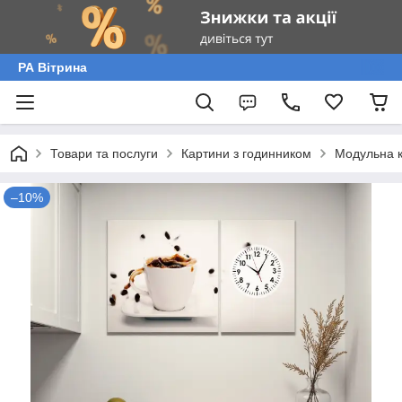
РА Вітрина
Товари та послуги
Картини з годинником
Модульна к
–10%