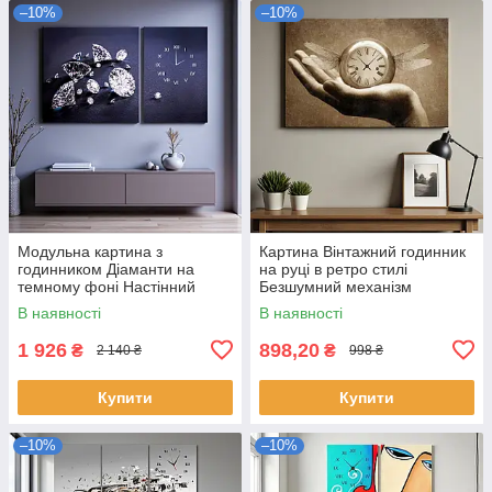
–10%
–10%
Модульна картина з
Картина Вінтажний годинник
годинником Діаманти на
на руці в ретро стилі
темному фоні Настінний
Безшумний механізм
безшумний годинник Декор
60х40см
В наявності
В наявності
для інтер'єру 100х60 з 2х
модулів
1 926
898,20
₴
₴
2 140 ₴
998 ₴
Купити
Купити
–10%
–10%