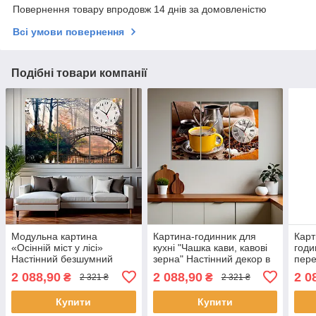
Повернення товару впродовж 14 днів за домовленістю
Всі умови повернення
Подібні товари компанії
Модульна картина
Картина-годинник для
Карт
«Осінній міст у лісі»
кухні "Чашка кави, кавові
годи
Настінний безшумний
зерна" Настінний декор в
пере
годинник Декор в інтер'єр
кухню Друк на полотні
наст
2 088,90
2 088,90
2 0
₴
₴
2 321 ₴
2 321 ₴
Друк на полотні 90х60 см
90х60 см з 3х частин
чи к
з 3х частин
90х6
Купити
Купити