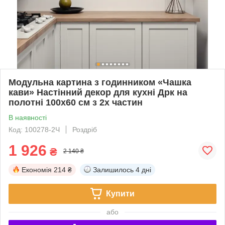
Модульна картина з годинником «Чашка
кави» Настінний декор для кухні Дрк на
полотні 100х60 см з 2х частин
В наявності
Код: 100278-2Ч
Роздріб
1 926
₴
2 140 ₴
Економія
214 ₴
Залишилось
4 дні
Купити
або