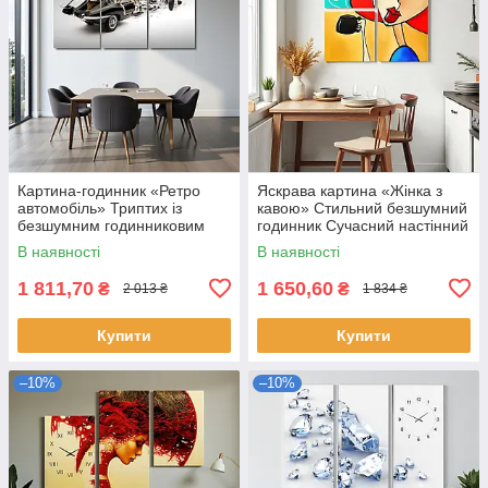
Картина-годинник «Ретро
Яскрава картина «Жінка з
автомобіль» Триптих із
кавою» Стильний безшумний
безшумним годинниковим
годинник Сучасний настінний
механізмом Стильний
декор для кухні, кафе 60х62
В наявності
В наявності
настінний декор для чоловіків
см
1 811,70
1 650,60
₴
₴
2 013 ₴
1 834 ₴
Купити
Купити
–10%
–10%