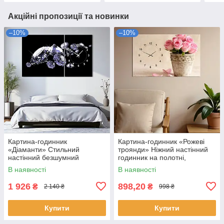
Акційні пропозиції та новинки
–10%
–10%
Картина-годинник
Картина-годинник «Рожеві
«Діаманти» Стильний
троянди» Ніжний настінний
настінний безшумний
годинник на полотні,
годинник Декор для спальні
романтичний декор для
В наявності
В наявності
чи вітальні 100х60 з 2 частин
спальні чи кухні 60х40см
1 926
898,20
₴
₴
2 140 ₴
998 ₴
Купити
Купити