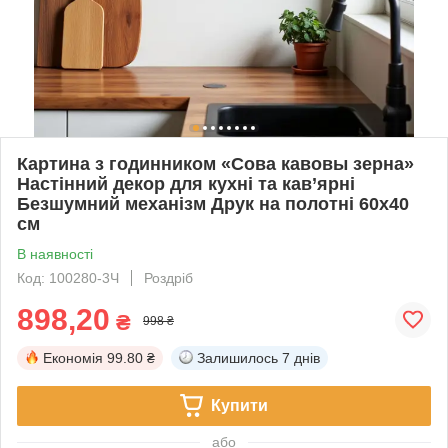
Картина з годинником «Сова кавовы зерна»
Настінний декор для кухні та кав’ярні
Безшумний механізм Друк на полотні 60х40
см
В наявності
Код: 100280-3Ч
Роздріб
898,20
₴
998 ₴
Економія
99.80 ₴
Залишилось
7 днів
Купити
або