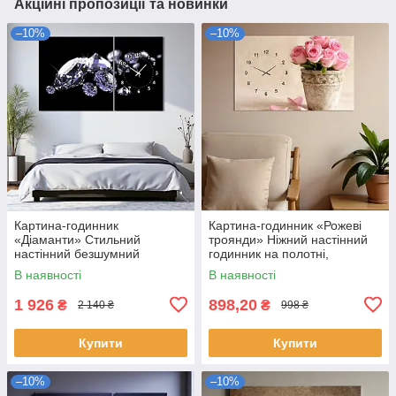
Акційні пропозиції та новинки
–10%
–10%
Картина-годинник
Картина-годинник «Рожеві
«Діаманти» Стильний
троянди» Ніжний настінний
настінний безшумний
годинник на полотні,
годинник Декор для спальні
романтичний декор для
В наявності
В наявності
чи вітальні 100х60 з 2 частин
спальні чи кухні 60х40см
1 926
898,20
₴
₴
2 140 ₴
998 ₴
Купити
Купити
–10%
–10%