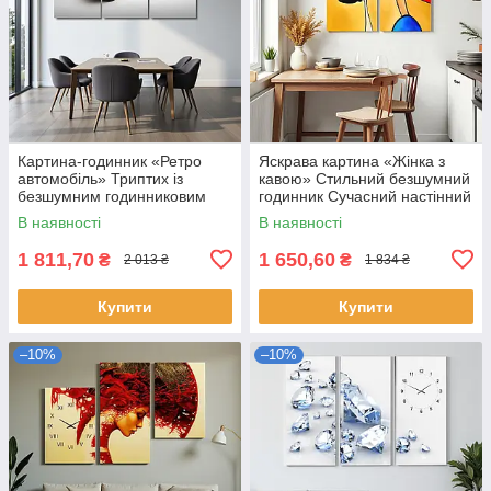
Картина-годинник «Ретро
Яскрава картина «Жінка з
автомобіль» Триптих із
кавою» Стильний безшумний
безшумним годинниковим
годинник Сучасний настінний
механізмом Стильний
декор для кухні, кафе 60х62
В наявності
В наявності
настінний декор для чоловіків
см
1 811,70
1 650,60
₴
₴
2 013 ₴
1 834 ₴
Купити
Купити
–10%
–10%