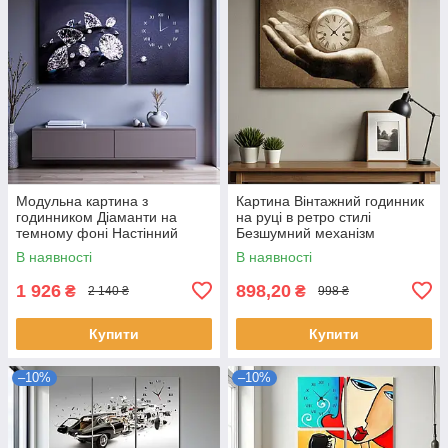
Модульна картина з
Картина Вінтажний годинник
годинником Діаманти на
на руці в ретро стилі
темному фоні Настінний
Безшумний механізм
безшумний годинник Декор
60х40см
В наявності
В наявності
для інтер'єру 100х60 з 2х
модулів
1 926
898,20
₴
₴
2 140 ₴
998 ₴
Купити
Купити
–10%
–10%