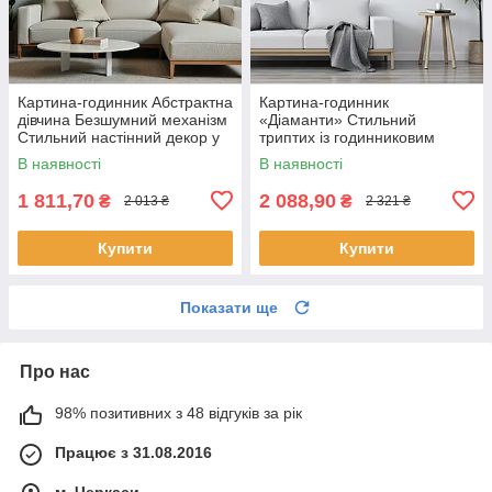
Картина-годинник Абстрактна
Картина-годинник
дівчина Безшумний механізм
«Діаманти» Cтильний
Стильний настінний декор у
триптих із годинниковим
сучасному інтер’єрі
механізмом Cучасний
В наявності
В наявності
настінний декор у світлих
тонах
1 811,70
2 088,90
₴
₴
2 013 ₴
2 321 ₴
Купити
Купити
Показати ще
Про нас
98% позитивних з 48 відгуків за рік
Працює з 31.08.2016
м. Черкаси