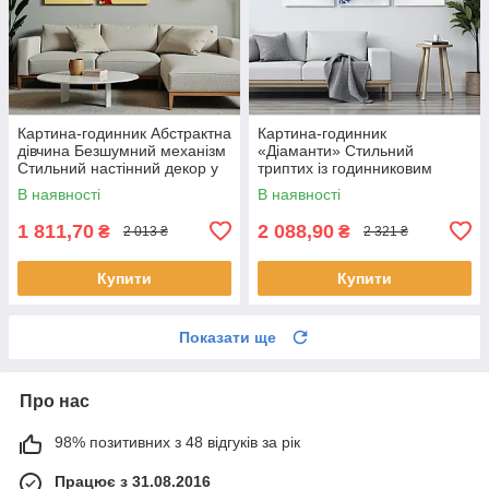
Картина-годинник Абстрактна
Картина-годинник
дівчина Безшумний механізм
«Діаманти» Cтильний
Стильний настінний декор у
триптих із годинниковим
сучасному інтер’єрі
механізмом Cучасний
В наявності
В наявності
настінний декор у світлих
тонах
1 811,70
2 088,90
₴
₴
2 013 ₴
2 321 ₴
Купити
Купити
Показати ще
Про нас
98% позитивних з 48 відгуків за рік
Працює з 31.08.2016