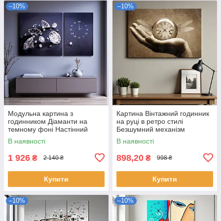
–10%
–10%
Модульна картина з
Картина Вінтажний годинник
годинником Діаманти на
на руці в ретро стилі
темному фоні Настінний
Безшумний механізм
безшумний годинник Декор
60х40см
В наявності
В наявності
для інтер'єру 100х60 з 2х
модулів
1 926
898,20
₴
₴
2 140 ₴
998 ₴
Купити
Купити
–10%
–10%