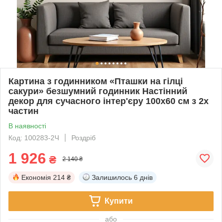
Картина з годинником «Пташки на гілці
сакури» безшумний годинник Настінний
декор для сучасного інтер'єру 100х60 см з 2х
частин
В наявності
Код: 100283-2Ч
Роздріб
1 926
₴
2 140 ₴
Економія
214 ₴
Залишилось
6 днів
Купити
або