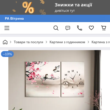
РА Вітрина
Товари та послуги
Картини з годинником
Картина з 
–10%