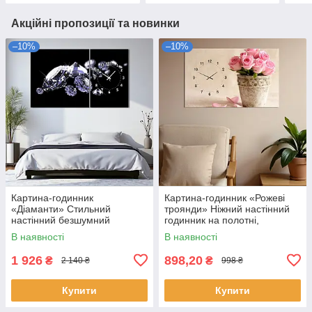
Акційні пропозиції та новинки
–10%
–10%
Картина-годинник
Картина-годинник «Рожеві
«Діаманти» Стильний
троянди» Ніжний настінний
настінний безшумний
годинник на полотні,
годинник Декор для спальні
романтичний декор для
В наявності
В наявності
чи вітальні 100х60 з 2 частин
спальні чи кухні 60х40см
1 926
898,20
₴
₴
2 140 ₴
998 ₴
Купити
Купити