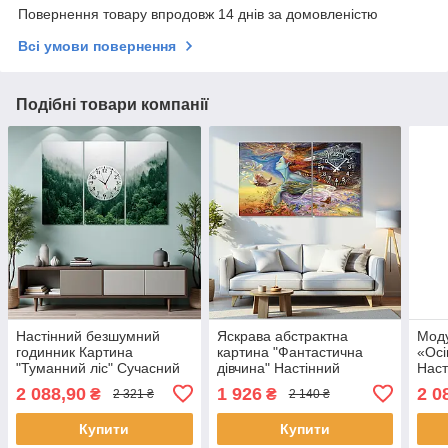
Повернення товару впродовж 14 днів за домовленістю
Всі умови повернення
Подібні товари компанії
Настінний безшумний
Яскрава абстрактна
Моду
годинник Картина
картина "Фантастична
«Осі
"Туманний ліс" Сучасний
дівчина" Настінний
Наст
декор в інтер'єр Друк на
безшумний годинник для
годи
2 088,90
1 926
2 0
₴
₴
2 321 ₴
2 140 ₴
полотні 90х60 см з 3х
сучасного інтер'єру
Друк
частин
100х60 см з 2х частин
з 3х
Купити
Купити