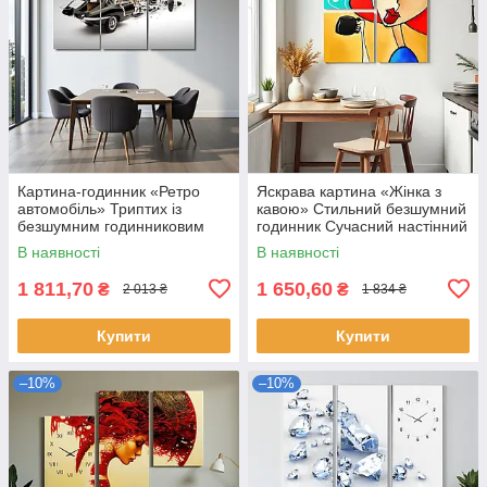
Картина-годинник «Ретро
Яскрава картина «Жінка з
автомобіль» Триптих із
кавою» Стильний безшумний
безшумним годинниковим
годинник Сучасний настінний
механізмом Стильний
декор для кухні, кафе 60х62
В наявності
В наявності
настінний декор для чоловіків
см
1 811,70
1 650,60
₴
₴
2 013 ₴
1 834 ₴
Купити
Купити
–10%
–10%