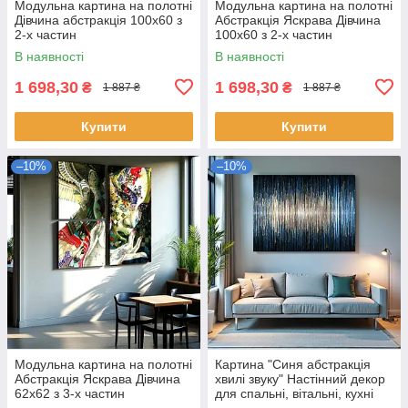
Модульна картина на полотні
Модульна картина на полотні
Дівчина абстракція 100х60 з
Абстракція Яскрава Дівчина
2-х частин
100х60 з 2-х частин
В наявності
В наявності
1 698,30
1 698,30
₴
₴
1 887 ₴
1 887 ₴
Купити
Купити
–10%
–10%
Модульна картина на полотні
Картина "Синя абстракція
Абстракція Яскрава Дівчина
хвилі звуку" Настінний декор
62х62 з 3-х частин
для спальні, вітальні, кухні
Друк на полотні 60х46 см