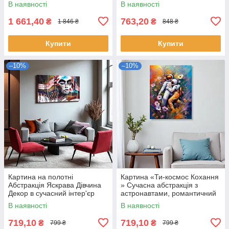
В наявності
В наявності
1 661,40
763,20
₴
₴
1 846 ₴
848 ₴
Купити
Купити
–10%
–10%
Картина на полотні
Картина «Ти-космос Кохання
Абстракція Яскрава Дівчина
» Сучасна абстракція з
Декор в сучасний інтер'єр
астронавтами, романтичний
60х40см
арт Друк на полотні 60х46 см
В наявності
В наявності
719,10
719,10
₴
₴
799 ₴
799 ₴