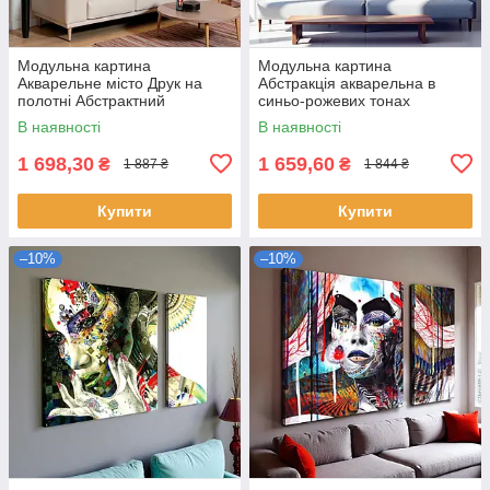
Модульна картина
Модульна картина
Акварельне місто Друк на
Абстракція акварельна в
полотні Абстрактний
синьо-рожевих тонах
настінний декор в теплих
Cучасний триптих на полотні
В наявності
В наявності
тонах 100х60 з 2-х частин
для інтер’єру 90х60 із 3-х
частин
1 698,30
1 659,60
₴
₴
1 887 ₴
1 844 ₴
Купити
Купити
–10%
–10%