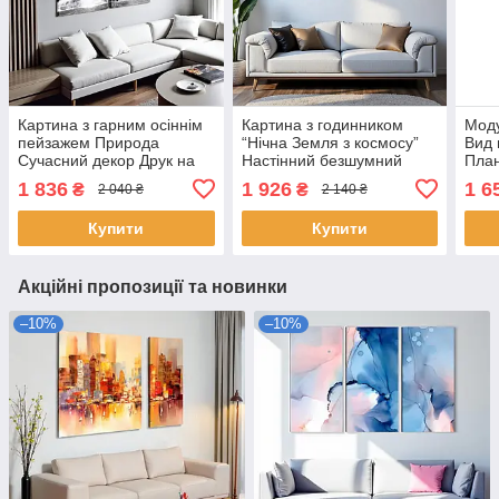
Картина з гарним осіннім
Картина з годинником
Моду
пейзажем Природа
“Нічна Земля з космосу”
Вид 
Сучасний декор Друк на
Настінний безшумний
План
полотні 90х60см із 3х
годинник Друк на полотні
поло
1 836
1 926
1 6
₴
₴
2 040 ₴
2 140 ₴
частин
100х60 з 2-х частин
част
Купити
Купити
Акційні пропозиції та новинки
–10%
–10%