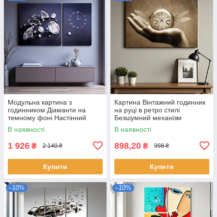
Модульна картина з
Картина Вінтажний годинник
годинником Діаманти на
на руці в ретро стилі
темному фоні Настінний
Безшумний механізм
безшумний годинник Декор
60х40см
В наявності
В наявності
для інтер'єру 100х60 з 2х
модулів
1 926
898,20
₴
₴
2 140 ₴
998 ₴
Купити
Купити
–10%
–10%