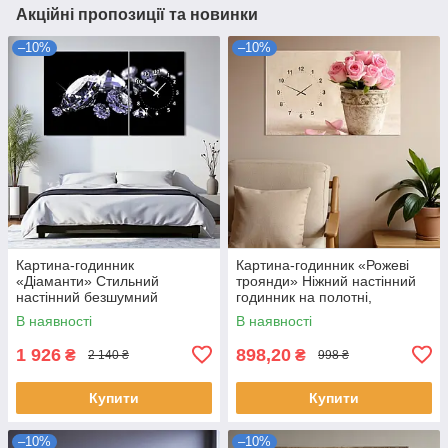
Акційні пропозиції та новинки
–10%
–10%
Картина-годинник
Картина-годинник «Рожеві
«Діаманти» Стильний
троянди» Ніжний настінний
настінний безшумний
годинник на полотні,
годинник Декор для спальні
романтичний декор для
В наявності
В наявності
чи вітальні 100х60 з 2 частин
спальні чи кухні 60х40см
1 926
898,20
₴
₴
2 140 ₴
998 ₴
Купити
Купити
–10%
–10%