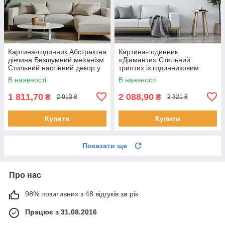
Картина-годинник Абстрактна
Картина-годинник
дівчина Безшумний механізм
«Діаманти» Cтильний
Стильний настінний декор у
триптих із годинниковим
сучасному інтер’єрі
механізмом Cучасний
В наявності
В наявності
настінний декор у світлих
тонах
1 811,70
2 088,90
₴
₴
2 013 ₴
2 321 ₴
Купити
Купити
Показати ще
Про нас
98% позитивних з 48 відгуків за рік
Працює з 31.08.2016