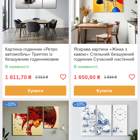
Картина-годинник «Ретро
Яскрава картина «Жінка з
автомобіль» Триптих із
кавою» Стильний безшумний
безшумним годинниковим
годинник Сучасний настінний
механізмом Стильний
декор для кухні, кафе 60х62
В наявності
В наявності
настінний декор для чоловіків
см
1 811,70
1 650,60
₴
₴
2 013 ₴
1 834 ₴
Купити
Купити
–10%
–10%