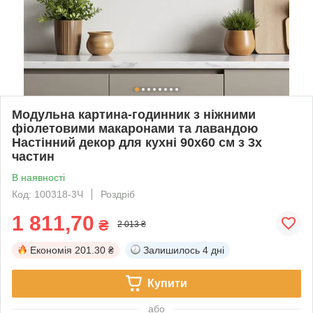
Модульна картина-годинник з ніжними
фіолетовими макаронами та лавандою
Настінний декор для кухні 90х60 см з 3х
частин
В наявності
Код: 100318-3Ч
Роздріб
1 811,70
₴
2 013 ₴
Економія
201.30 ₴
Залишилось
4 дні
Купити
або