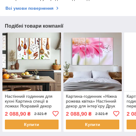
Всі умови повернення
Подібні товари компанії
Настінний годинник для
Картина-годинник «Ніжна
Карт
кухні Картина спеції в
рожева квітка» Настінний
годи
ложках Яскравий декор
декор для інтер’єру Друк
пере
для кухні 90х60см з 3х
на полотні з безшумним
наст
2 088,90
2 088,90
2 0
₴
₴
2 321 ₴
2 321 ₴
частин
механізмом 90х60 см з 3х
чи к
частин
90х6
Купити
Купити