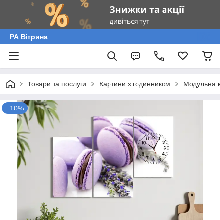
РА Вітрина
Товари та послуги
Картини з годинником
Модульна к
–10%