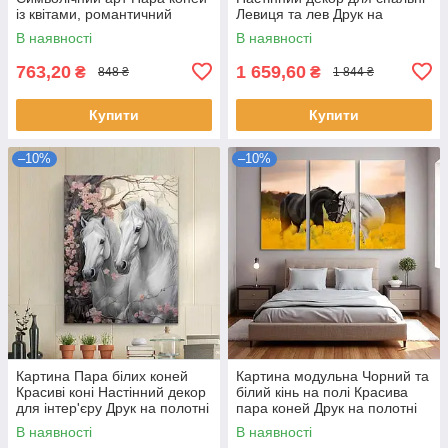
із квітами, романтичний
Левиця та лев Друк на
декор для дому Друк на
полотні 90х60 з 3-х частин
В наявності
В наявності
полотні 60х46 см
763,20
1 659,60
₴
₴
848 ₴
1 844 ₴
Купити
Купити
–10%
–10%
Картина Пара білих коней
Картина модульна Чорний та
Красиві коні Настінний декор
білий кінь на полі Красива
для інтер'єру Друк на полотні
пара коней Друк на полотні
60х46см
90х60 з 3-х частин
В наявності
В наявності