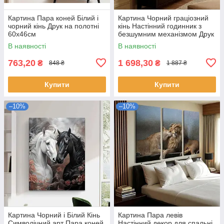
Картина Пара коней Білий і
Картина Чорний граціозний
чорний кінь Друк на полотні
кінь Настінний годинник з
60х46см
безшумним механізмом Друк
на полотні 100х60 з 2 частин
В наявності
В наявності
763,20
1 698,30
₴
₴
848 ₴
1 887 ₴
Купити
Купити
–10%
–10%
Картина Чорний і Білий Кінь
Картина Пара левів
Символічний арт Пара коней
Настінний декор для спальні