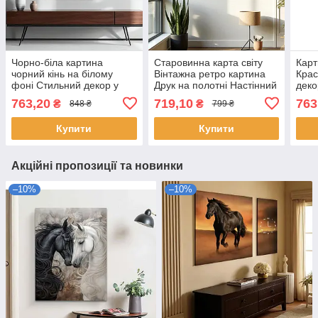
Чорно-біла картина
Старовинна карта світу
Карт
чорний кінь на білому
Вінтажна ретро картина
Крас
фоні Стильний декор у
Друк на полотні Настінний
деко
сучасний інтер'єр Друк на
декор для дому та офісу
на п
763,20
719,10
763
₴
₴
848 ₴
799 ₴
полотні 60х46см
60х40см
Купити
Купити
Акційні пропозиції та новинки
–10%
–10%