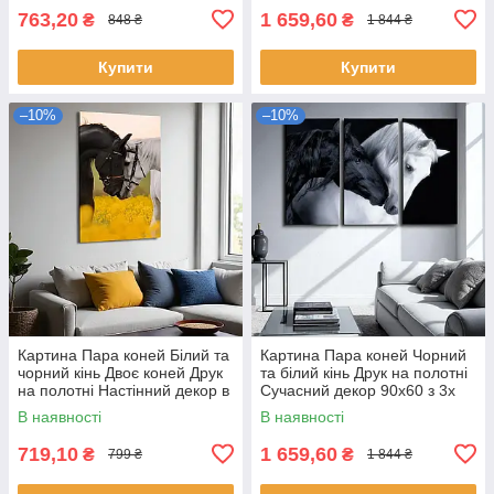
763,20
1 659,60
₴
₴
848 ₴
1 844 ₴
Купити
Купити
–10%
–10%
Картина Пара коней Білий та
Картина Пара коней Чорний
чорний кінь Двоє коней Друк
та білий кінь Друк на полотні
на полотні Настінний декор в
Сучасний декор 90х60 з 3х
інтер'єр 60х40см
частин
В наявності
В наявності
719,10
1 659,60
₴
₴
799 ₴
1 844 ₴