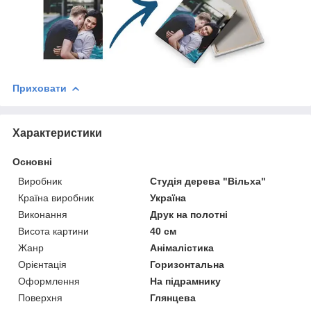
Приховати
Характеристики
Основні
Виробник
Студія дерева "Вільха"
Країна виробник
Україна
Виконання
Друк на полотні
Висота картини
40 см
Жанр
Анімалістика
Орієнтація
Горизонтальна
Оформлення
На підрамнику
Поверхня
Глянцева