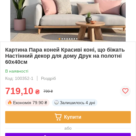
Картина Пара коней Красиві коні, що біжать
Настінний декор для дому Друк на полотні
60х40см
В наявності
Код: 100352-1
Роздріб
719,10
₴
799 ₴
Економія
79.90 ₴
Залишилось
4 дні
Купити
або