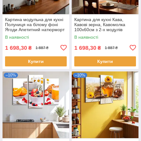
Картина модульна для кухні
Картина для кухні Кава,
Полуниця на білому фоні
Кавові зерна, Кавомолка
Ягоди Апетитний натюрморт
100х60см з 2-х модулів
100х60см з 2-х частин
В наявності
В наявності
1 698,30
1 698,30
₴
₴
1 887 ₴
1 887 ₴
Купити
Купити
–10%
–10%