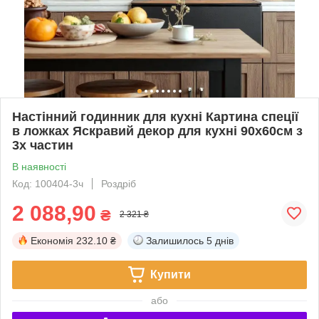
Настінний годинник для кухні Картина спеції
в ложках Яскравий декор для кухні 90х60см з
3х частин
В наявності
Код: 100404-3ч
Роздріб
2 088,90
₴
2 321 ₴
Економія
232.10 ₴
Залишилось
5 днів
Купити
або