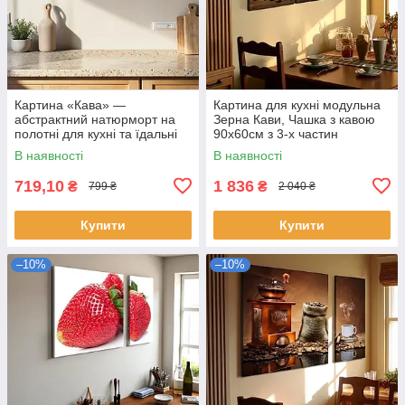
Картина «Кава» —
Картина для кухні модульна
абстрактний натюрморт на
Зерна Кави, Чашка з кавою
полотні для кухні та їдальні
90х60см з 3-х частин
Друк на полотні 60х40 см
В наявності
В наявності
719,10
1 836
₴
₴
799 ₴
2 040 ₴
Купити
Купити
–10%
–10%