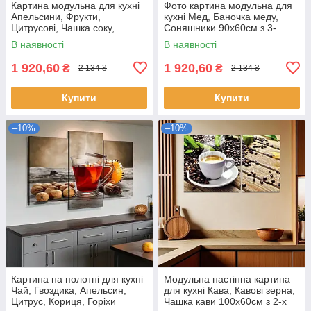
Картина модульна для кухні
Фото картина модульна для
Апельсини, Фрукти,
кухні Мед, Баночка меду,
Цитрусові, Чашка соку,
Соняшники 90х60см з 3-
Яскравий колір 90х70см з 3-х
хчастей
В наявності
В наявності
частин
1 920,60
1 920,60
₴
₴
2 134 ₴
2 134 ₴
Купити
Купити
–10%
–10%
Картина на полотні для кухні
Модульна настінна картина
Чай, Гвоздика, Апельсин,
для кухні Кава, Кавові зерна,
Цитрус, Кориця, Горіхи
Чашка кави 100х60см з 2-х