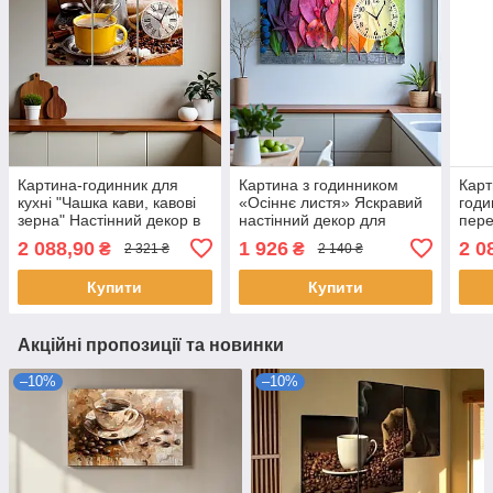
Картина-годинник для
Картина з годинником
Карт
кухні "Чашка кави, кавові
«Осіннє листя» Яскравий
годи
зерна" Настінний декор в
настінний декор для
пере
кухню Друк на полотні
вітальні або кухні З
наст
2 088,90
1 926
2 0
₴
₴
2 321 ₴
2 140 ₴
90х60 см з 3х частин
безшумним механізмом
чи к
100х60 см з 2х частин
90х6
Купити
Купити
Акційні пропозиції та новинки
–10%
–10%