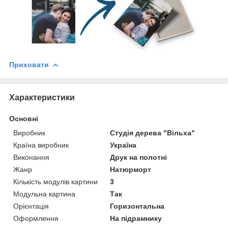
Приховати
Характеристики
Основні
Виробник
Студія дерева "Вільха"
Країна виробник
Україна
Виконання
Друк на полотні
Жанр
Натюрморт
Кількість модулів картини
3
Модульна картина
Так
Орієнтація
Горизонтальна
Оформлення
На підрамнику