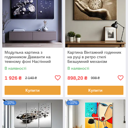
Модульна картина з
Картина Вінтажний годинник
годинником Діаманти на
на руці в ретро стилі
темному фоні Настінний
Безшумний механізм
безшумний годинник Декор
60х40см
В наявності
В наявності
для інтер'єру 100х60 з 2х
модулів
1 926
898,20
₴
₴
2 140 ₴
998 ₴
Купити
Купити
–10%
–10%