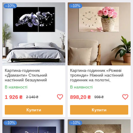
–10%
–10%
Картина-годинник
Картина-годинник «Рожеві
«Діаманти» Стильний
троянди» Ніжний настінний
настінний безшумний
годинник на полотні,
годинник Декор для спальні
романтичний декор для
В наявності
В наявності
чи вітальні 100х60 з 2 частин
спальні чи кухні 60х40см
1 926
898,20
₴
₴
2 140 ₴
998 ₴
Купити
Купити
–10%
–10%