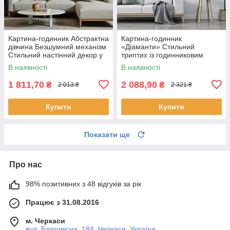
Картина-годинник Абстрактна
Картина-годинник
дівчина Безшумний механізм
«Діаманти» Cтильний
Стильний настінний декор у
триптих із годинниковим
сучасному інтер’єрі
механізмом Cучасний
В наявності
В наявності
настінний декор у світлих
тонах
1 811,70
2 088,90
₴
₴
2 013 ₴
2 321 ₴
Купити
Купити
Показати ще
Про нас
98% позитивних з 48 відгуків за рік
Працює з 31.08.2016
м. Черкаси
вул. Благовісна, 184, Черкаси, Україна