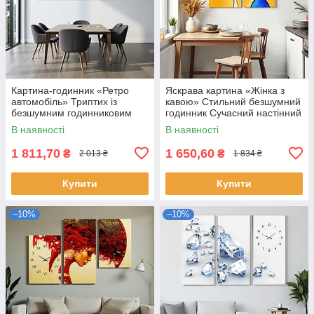
Картина-годинник «Ретро
Яскрава картина «Жінка з
автомобіль» Триптих із
кавою» Стильний безшумний
безшумним годинниковим
годинник Сучасний настінний
механізмом Стильний
декор для кухні, кафе 60х62
В наявності
В наявності
настінний декор для чоловіків
см
1 811,70
1 650,60
₴
₴
2 013 ₴
1 834 ₴
Купити
Купити
–10%
–10%