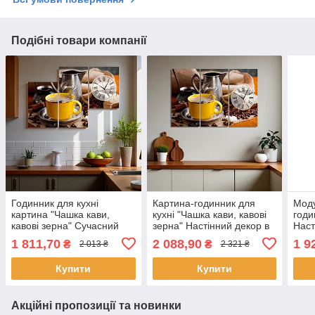
Подібні товари компанії
Годинник для кухні
Картина-годинник для
Моду
картина "Чашка кави,
кухні "Чашка кави, кавові
годи
кавові зерна" Сучасний
зерна" Настінний декор в
Наст
настінний декор Друк на
кухню Друк на полотні
Дрк 
1 811,70
2 088,90
1 9
₴
₴
2 013 ₴
2 321 ₴
полотні 90х60 см з 3х
90х60 см з 3х частин
з 2х
частин
Купити
Купити
Акційні пропозиції та новинки