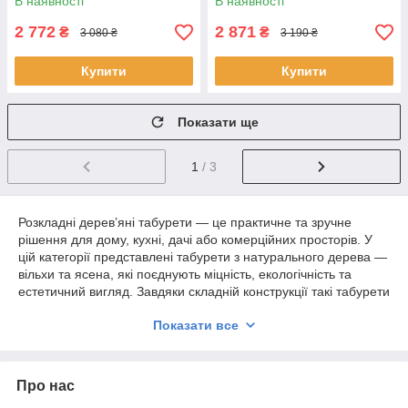
В наявності
В наявності
2 772
2 871
₴
₴
3 080 ₴
3 190 ₴
Купити
Купити
Показати ще
1
/ 3
Розкладні дерев’яні табурети — це практичне та зручне
рішення для дому, кухні, дачі або комерційних просторів. У
цій категорії представлені табурети з натурального дерева —
вільхи та ясена, які поєднують міцність, екологічність та
естетичний вигляд. Завдяки складній конструкції такі табурети
легко зберігати та переносити, що робить їх ідеальним
Показати все
вибором для невеликих приміщень або мобільного
використання.
Табурети з ясена відрізняються підвищеною міцністю та
Про нас
вираженою текстурою деревини, тоді як табурети з вільхи
мають більш легку вагу та рівномірну структуру. Обидва