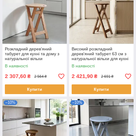
Розкладний дерев'яний
Високий розкладний
табурет для кухні та дому з
дерев'яний табурет 63 см з
натуральної вільхи
натуральної вільхи для кухні
та дому Горіх темний
В наявності
В наявності
2 307,60
2 421,90
₴
₴
2 564 ₴
2 691 ₴
Купити
Купити
–10%
–10%