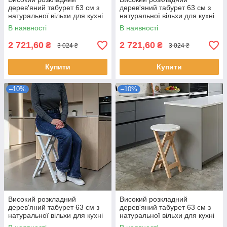
дерев'яний табурет 63 см з
дерев'яний табурет 63 см з
натуральної вільхи для кухні
натуральної вільхи для кухні
та дому Червоний
та дому Чорний
В наявності
В наявності
2 721,60
2 721,60
₴
₴
3 024 ₴
3 024 ₴
Купити
Купити
–10%
–10%
Високий розкладний
Високий розкладний
дерев'яний табурет 63 см з
дерев'яний табурет 63 см з
натуральної вільхи для кухні
натуральної вільхи для кухні
та дому Білий
та дому Білий верх