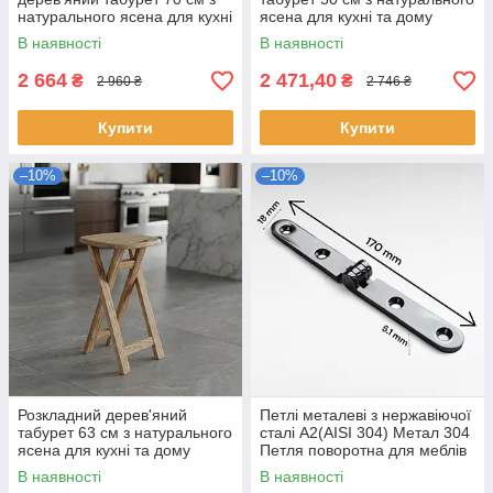
натурального ясена для кухні
ясена для кухні та дому
та дому
В наявності
В наявності
2 664
2 471,40
₴
₴
2 960 ₴
2 746 ₴
Купити
Купити
–10%
–10%
Розкладний дерев'яний
Петлі металеві з нержавіючої
табурет 63 см з натурального
сталі А2(AISI 304) Метал 304
ясена для кухні та дому
Петля поворотна для меблів
Фурнітура завіса
В наявності
В наявності