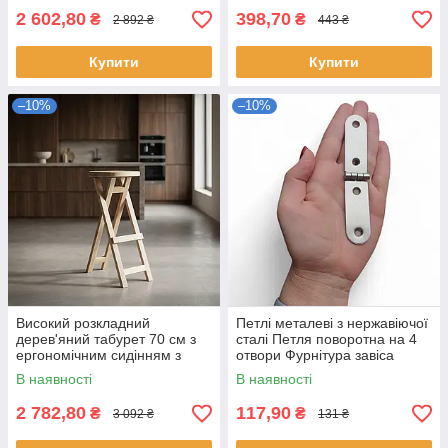
2 602,80
398,70
₴
₴
2 892 ₴
443 ₴
Купити
Купити
–10%
–10%
Високий розкладний
Петлі металеві з нержавіючої
дерев'яний табурет 70 см з
сталі Петля поворотна на 4
ергономічним сидінням з
отвори Фурнітура завіса
натурального ясена
В наявності
В наявності
2 782,80
117,90
₴
₴
3 092 ₴
131 ₴