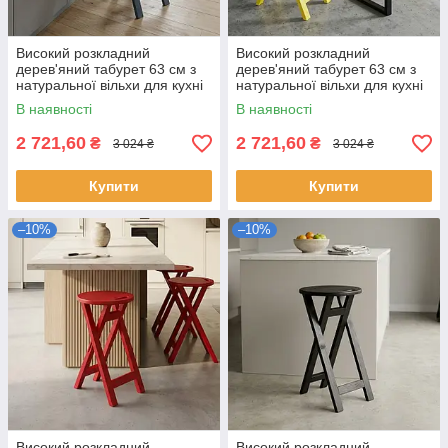
Високий розкладний
Високий розкладний
дерев'яний табурет 63 см з
дерев'яний табурет 63 см з
натуральної вільхи для кухні
натуральної вільхи для кухні
та дому Сірий графіт
та дому Жовтий
В наявності
В наявності
2 721,60
2 721,60
₴
₴
3 024 ₴
3 024 ₴
Купити
Купити
–10%
–10%
Високий розкладний
Високий розкладний