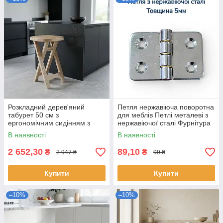
Розкладний дерев'яний
Петля нержавіюча поворотна
табурет 50 см з
для меблів Петлі металеві з
ергономічним сидінням з
нержавіючої сталі Фурнітура
натурального ясена
завіса
В наявності
В наявності
2 652,30
89,10
₴
₴
2 947 ₴
99 ₴
Купити
Купити
–10%
–10%