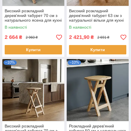
Високий розкладний
Високий розкладний
дерев'яний табурет 70 см з
дерев'яний табурет 63 см з
натурального ясена для кухні
натуральної вільхи для кухні
та дому
та дому
В наявності
В наявності
2 664
2 421,90
₴
₴
2 960 ₴
2 691 ₴
Купити
Купити
–10%
–10%
Високий розкладний
Розкладний дерев'яний
дерев'яний табурет 70 см з
табурет 50 см з натурального