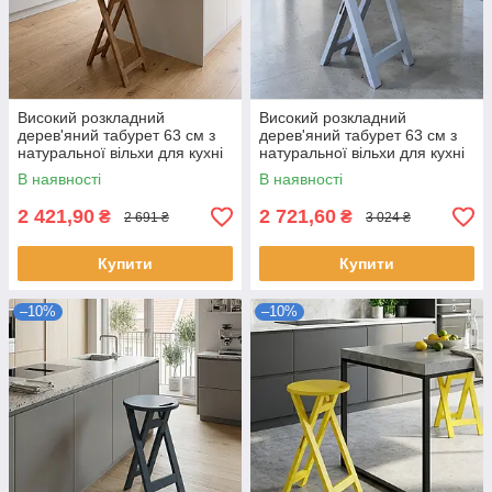
Високий розкладний
Високий розкладний
дерев'яний табурет 63 см з
дерев'яний табурет 63 см з
натуральної вільхи для кухні
натуральної вільхи для кухні
та дому Полісандр
та дому Світло-сірий
В наявності
В наявності
2 421,90
2 721,60
₴
₴
2 691 ₴
3 024 ₴
Купити
Купити
–10%
–10%